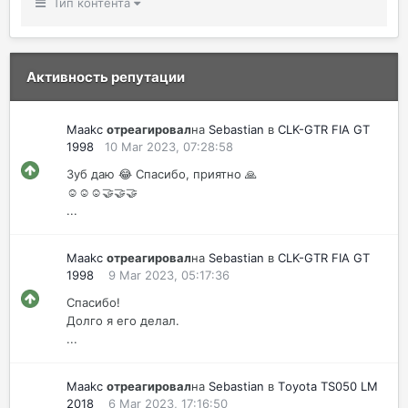
Тип контента
Активность репутации
Maakc
отреагировал
на
Sebastian
в
CLK-GTR FIA GT
1998
10 Mar 2023, 07:28:58
Зуб даю 😂 Спасибо, приятно 🙏
☺️☺️☺️🤝🤝🤝
...
Maakc
отреагировал
на
Sebastian
в
CLK-GTR FIA GT
1998
9 Mar 2023, 05:17:36
Спасибо!
Долго я его делал.
...
Maakc
отреагировал
на
Sebastian
в
Тoyota TS050 LM
2018
6 Mar 2023, 17:16:50