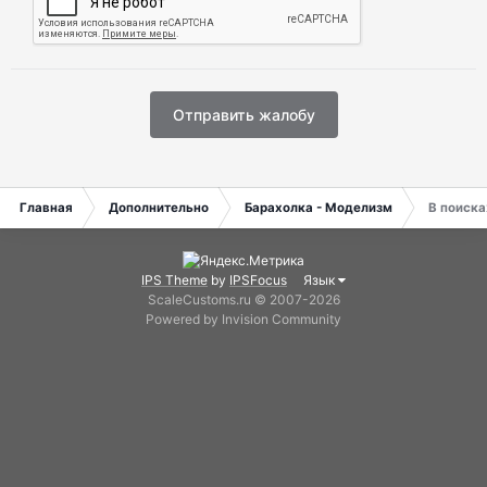
Отправить жалобу
Главная
Дополнительно
Барахолка - Моделизм
В поиска
IPS Theme
by
IPSFocus
Язык
ScaleCustoms.ru © 2007-2026
Powered by Invision Community