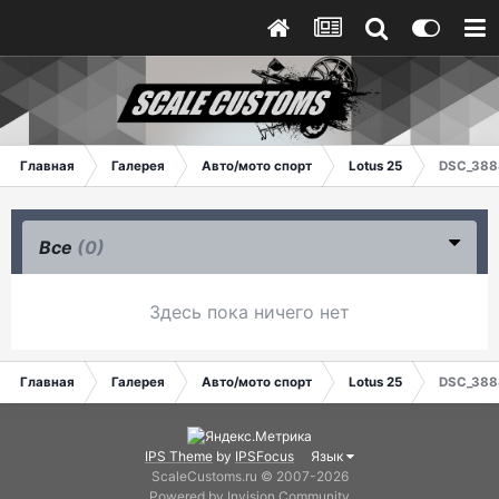
Главная
Галерея
Авто/мото спорт
Lotus 25
DSC_388
Все
(0)
Здесь пока ничего нет
Главная
Галерея
Авто/мото спорт
Lotus 25
DSC_388
IPS Theme
by
IPSFocus
Язык
ScaleCustoms.ru © 2007-2026
Powered by Invision Community