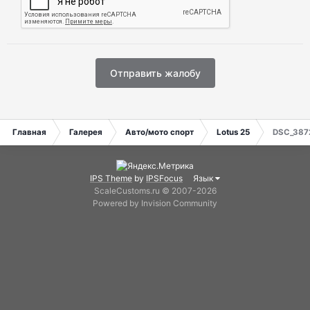
Отправить жалобу
Главная
Галерея
Авто/мото спорт
Lotus 25
DSC_387
IPS Theme
by
IPSFocus
Язык
ScaleCustoms.ru © 2007-2026
Powered by Invision Community