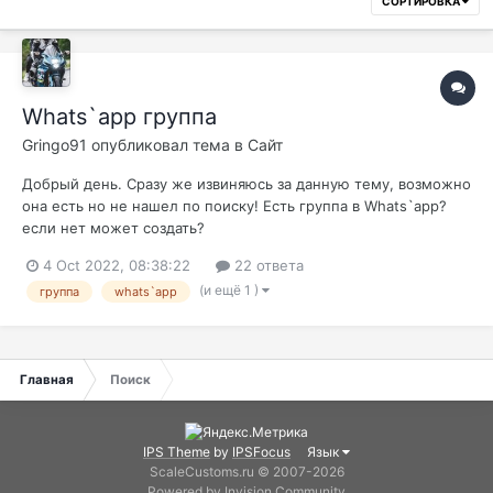
СОРТИРОВКА
Whats`app группа
Gringo91
опубликовал тема в
Сайт
Добрый день. Сразу же извиняюсь за данную тему, возможно
она есть но не нашел по поиску! Есть группа в Whats`app?
если нет может создать?
4 Oct 2022, 08:38:22
22 ответа
(и ещё 1 )
группа
whats`app
Главная
Поиск
IPS Theme
by
IPSFocus
Язык
ScaleCustoms.ru © 2007-2026
Powered by Invision Community