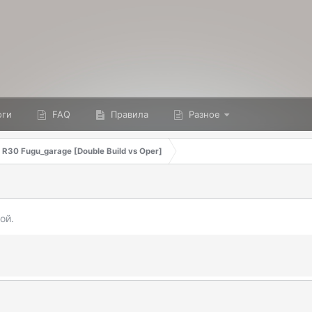
ги
FAQ
Правила
Разное
e R30 Fugu_garage [Double Build vs Oper]
ой.