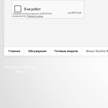
Главная
Обсуждения
Готовые модели
Nissan Skyline 
IPS Theme
by
IPSFocus
Язык