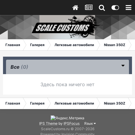
Главная
Галерея
Легковые автомобили
Nissan 350Z
Все
(0)
Здесь пока ничего нет
Главная
Галерея
Легковые автомобили
Nissan 350Z
IPS Theme
by
IPSFocus
Язык
ScaleCustoms.ru © 2007-2026
Powered by Invision Community