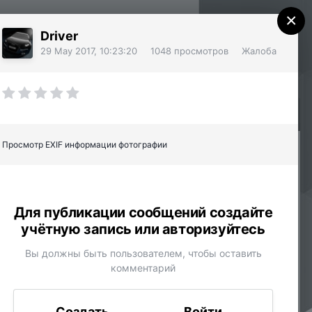
×
Driver
Уже зарегистрированы? Войти
Регистрация
29 May 2017, 10:23:20
1048 просмотров
Жалоба
Просмотр EXIF информации фотографии
Активность
Для публикации сообщений создайте
учётную запись или авторизуйтесь
Вы должны быть пользователем, чтобы оставить
комментарий
Создать
Войти