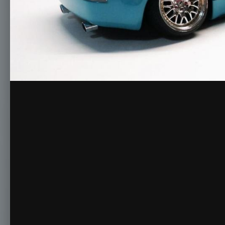
Автор
Driver
29 May 2017, 10:23:20
1048 просмотров
Просмот
Жалоба
Комментариев нет
Для публикации с