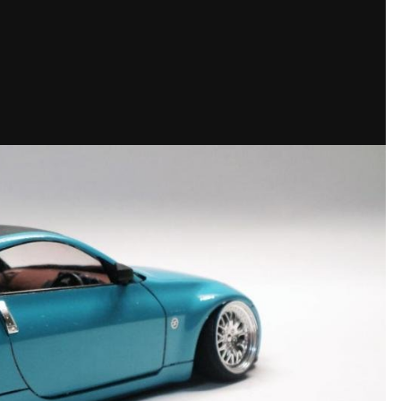
fc7a43e414f8ecbf99f17.jpg