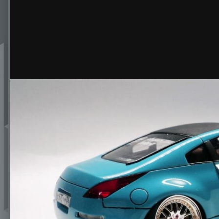
DSC09829.thumb.jpg.c692d8860ed