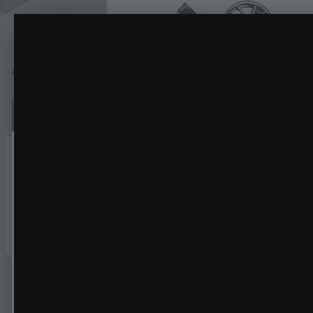
DSC09829.thumb.jpg.c692d8860edfc7a43e4
Nissan 350Z
(17 изображений)
ИЗ АЛЬБОМА:
Сайт
Активность
Галерея
Бл
Главная
Галерея
Легковые автомобили
Nissan 350Z