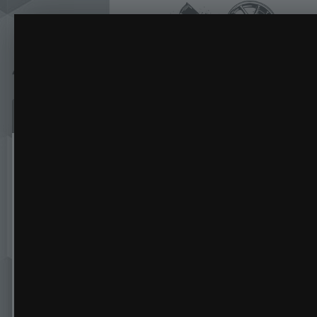
IMG_3693.JPG
Porsche 934 RSR Turbo Nurburgring 1976 1st
(24 и
ИЗ АЛЬБОМА:
Сайт
Активность
Галерея
Бл
Главная
Галерея
Авто/мото спорт
Porsche 934 RSR T