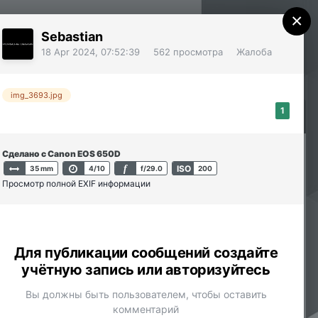
×
Sebastian
Уже зарегистрированы? Войти
Регистрация
18 Apr 2024, 07:52:39
562 просмотра
Жалоба
img_3693.jpg
1
Сделано с Canon EOS 650D
Активность
f
ISO
35 mm
4/10
f/29.0
200
Просмотр полной EXIF информации
Для публикации сообщений создайте
учётную запись или авторизуйтесь
Вы должны быть пользователем, чтобы оставить
комментарий