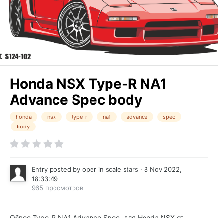
Honda NSX Type-R NA1
Advance Spec body
honda
nsx
type-r
na1
advance
spec
body
Entry posted by
oper
in
scale stars
·
8 Nov 2022,
18:33:49
965 просмотров
Обвес Type-R NA1 Advance Spec, для Honda NSX от