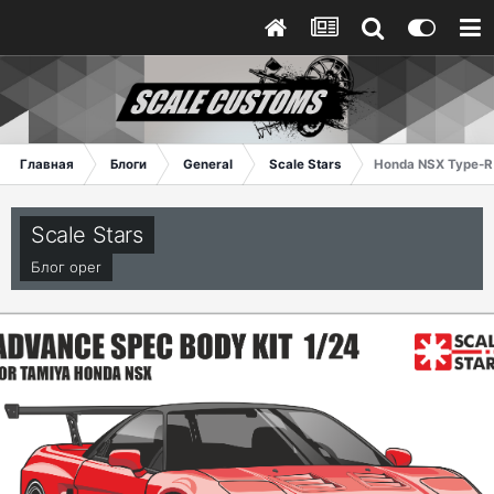
Главная
Блоги
General
Scale Stars
Honda NSX Type-R
Scale Stars
Блог
oper