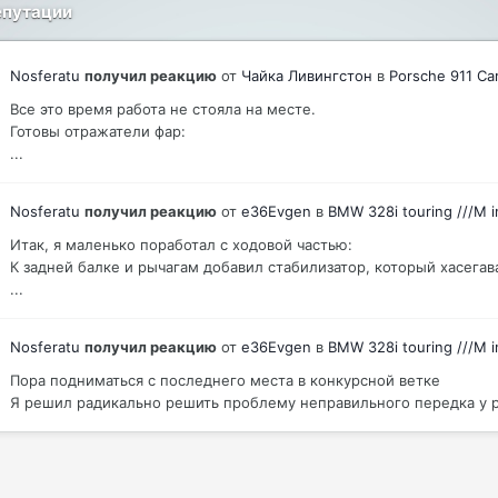
епутации
Nosferatu
получил реакцию
от
Чайка Ливингстон
в
Porsche 911 Car
Все это время работа не стояла на месте.
Готовы отражатели фар:
...
Nosferatu
получил реакцию
от
e36Evgen
в
BMW 328i touring ///M i
Итак, я маленько поработал с ходовой частью:
К задней балке и рычагам добавил стабилизатор, который хасега
...
Nosferatu
получил реакцию
от
e36Evgen
в
BMW 328i touring ///M i
Пора подниматься с последнего места в конкурсной ветке
Я решил радикально решить проблему неправильного передка у ре