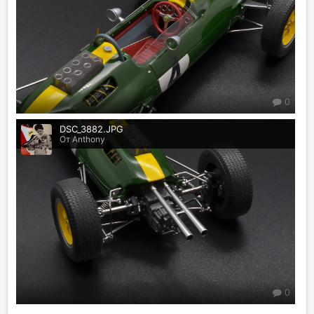
0
DSC_3882.JPG
От Anthony
0