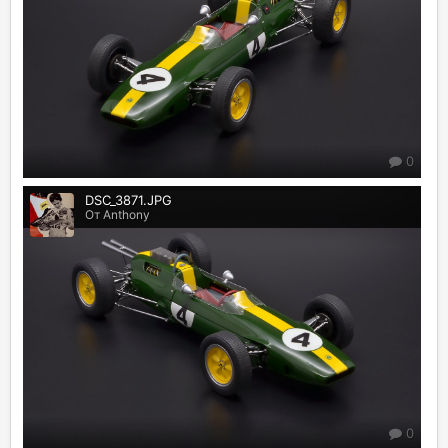
0
DSC_3871.JPG
От Anthony
0