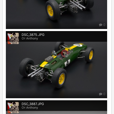
0
DSC_3875.JPG
От Anthony
0
DSC_3887.JPG
От Anthony