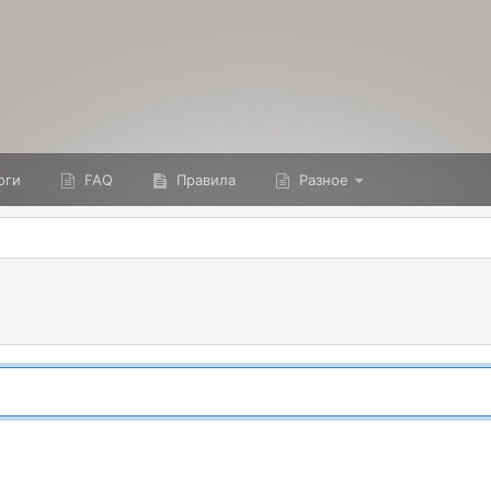
оги
FAQ
Правила
Разное