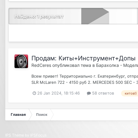
Найдено: 1 результат
Продам: Киты+Инструмент+Допы
RedCeres
опубликовал тема в
Барахолка - Модел
Всем привет! Территориально г. Екатеринбург, отпр
SLR McLaren 722 - 4150 руб 2. MERCEDES 500 SEC - 31
26 Jan 2024, 18:15:46
58 ответов
китов!)
Главная
Поиск
IPS Theme
by
IPSFocus