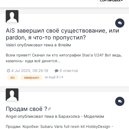
СОРТИРОВКА
AiS завершил своё существование, или
pardon, я что-то пропустил?
Valeri
опубликовал тема в
Флейм
Всем привет! Скачал ли кто китографии Stas'а 1/24? Вот ведь,
казалось- куда всё денется...
4 Jul 2025, 09:26:19
6 ответов
(и ещё 6 )
ais
завершил
Продам своё ?‍♂️
Angel
опубликовал тема в
Барахолка - Моделизм
Продам: Коробки: Subaru Varis full resin kit HobbyDesign -