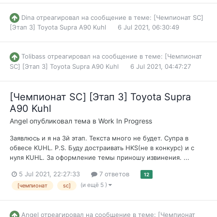
Dina
отреагировал на сообщение в теме:
[Чемпионат SC]
[Этап 3] Toyota Supra A90 Kuhl
6 Jul 2021, 06:30:49
Tolibass
отреагировал на сообщение в теме:
[Чемпионат
SC] [Этап 3] Toyota Supra A90 Kuhl
6 Jul 2021, 04:47:27
[Чемпионат SC] [Этап 3] Toyota Supra
A90 Kuhl
Angel
опубликовал тема в
Work In Progress
Заявлюсь и я на 3й этап. Текста много не будет. Супра в
обвесе KUHL. P.S. Буду достраивать HKS(не в конкурс) и с
нуля KUHL. За оформление темы приношу извинения. ...
5 Jul 2021, 22:27:33
7 ответов
12
(и ещё 5 )
[чемпионат
sc]
Angel
отреагировал на сообщение в теме:
[Чемпионат