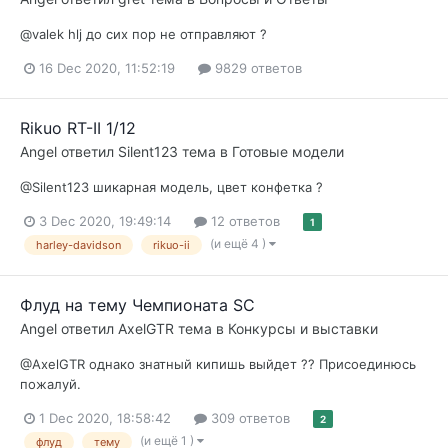
@valek hlj до сих пор не отправляют ?
16 Dec 2020, 11:52:19
9829 ответов
Rikuo RT-II 1/12
Angel
ответил
Silent123
тема в
Готовые модели
@Silent123 шикарная модель, цвет конфетка ?
3 Dec 2020, 19:49:14
12 ответов
1
(и ещё 4 )
harley-davidson
rikuo-ii
Флуд на тему Чемпионата SC
Angel
ответил
AxelGTR
тема в
Конкурсы и выставки
@AxelGTR однако знатный кипишь выйдет ?? Присоединюсь
пожалуй.
1 Dec 2020, 18:58:42
309 ответов
2
(и ещё 1 )
флуд
тему