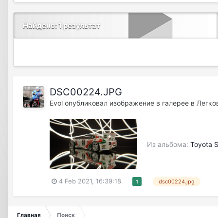
Найдено: 1 результат
DSC00224.JPG
Evol
опубликовал изображение в галерее в
Легко
Из альбома:
Toyota 
4 Feb 2021, 16:39:18
dsc00224.jpg
1
Главная
Поиск