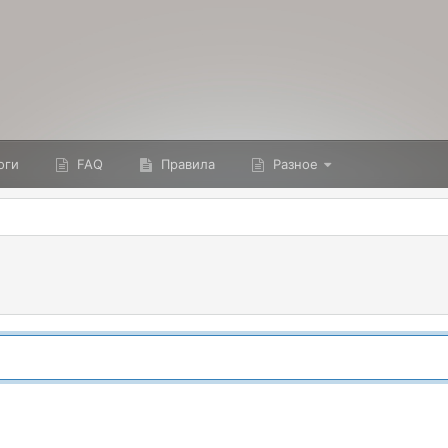
оги
FAQ
Правила
Разное