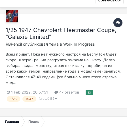
СОРТИРОВКА
1/25 1947 Chevrolert Fleetmaster Coupe,
"Galaxie Limited"
RBPencil
опубликовал тема в
Work In Progress
Всем привет. Пока нет нужного настроя на Веспу (он будет
скоро, я верю) решил разгрузить закрома на шкафу. Долго
выбирал, кидал монетку, играл в считалку, перебирал из
всего какой темой (направление года в моделизме) заняться.
Остановился 47-49 годами (уж больно много этого отрезка
мод...
1 Feb 2022, 20:57:51
47 ответов
13
(и ещё 5 )
1/25
1947
Главная
Поиск