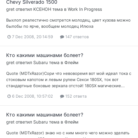
Chevy Silverado 1500
gret
ответил
KCEHOH
тема в
Work In Progress
Выхлоп реалестично смотрется молодец, цвет кузова можно
былобы по ярче, вообщем молодец Илюха
7 Dec 2008, 20:14:59
147 ответов
Кто какими машинами болеет?
gret
ответил
Subaru
тема в
Флейм
Quote (MDTxRazor)Сори что невоворемя вот мой идеал тока с
стоковым капотом и левым рулем Секси 180SX, ток вот
стандартные боковые зеркала отстой! 180SX магические...
6 Dec 2008, 10:57:02
152 ответа
Кто какими машинами болеет?
gret
ответил
Subaru
тема в
Флейм
Quote (MDTxRazor) знаю но с ним много чего можно зделать