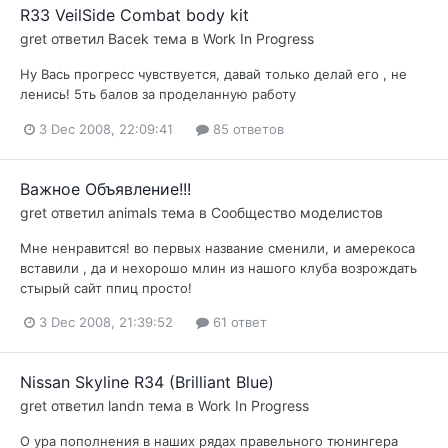
R33 VeilSide Combat body kit
gret
ответил
Bacek
тема в
Work In Progress
Ну Вась прогресс чувствуется, давай только делай его , не
ленись! 5ть балов за проделанную работу
3 Dec 2008, 22:09:41
85 ответов
Важное Объявление!!!
gret
ответил
animals
тема в
Сообщество моделистов
Мне ненравится! во первых название сменили, и амерекоса
вставили , да и нехорошо млин из нашого клуба возрождать
стырый сайт ппиц просто!
3 Dec 2008, 21:39:52
61 ответ
Nissan Skyline R34 (Brilliant Blue)
gret
ответил
landn
тема в
Work In Progress
О ура пополнения в наших рядах правельного тюнингера