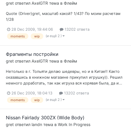
gret
ответил
AxelGTR
тема в
Флейм
Quote (Driver)gret, масштаб какой? 1/43? По моим расчетам
1/28
28 Dec 2009, 19:44:06
13202 ответа
(и ещё 2 )
moments
wip
Фрагменты постройки
gret
ответил
AxelGTR
тема в
Флейм
Нетолько в г. Тольяти делаю шедевры, но и в Китае!! Както
оказавшись в книжном магазине прикупил игрушку)). Решил
немного доработать, так как игруха вся корявая была, да и...
26 Dec 2009, 18:04:13
13202 ответа
(и ещё 2 )
moments
wip
Nissan Fairlady 300ZX (Wide Body)
gret
ответил
landn
тема в
Work In Progress