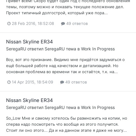
Привет всем! Скоро будет один год с последнего обновления
темы, поэтому можно и показать текущее положение дел.
Проект типичный долгострой, который уже пора...
28 Feb 2016, 18:52:08
49 ответов
Nissan Skyline ER34
SeregaRU
ответил
SeregaRU
тема в
Work In Progress
Воу, вот это признание. Видимо мне придётся задуматься о
ещё большей работе над качеством и детализацией. Но
основная проблема во времени так и остаётся, т.к. на...
14 Apr 2015, 18:54:09
49 ответов
Nissan Skyline ER34
SeregaRU
ответил
SeregaRU
тема в
Work In Progress
So_Low Мне и самому хотелось бы размножить на копии, но
сперва надо посмотреть что вообще из этого получится.
Стоит ли оно этого... Да и на данном этапе я даже не могу...