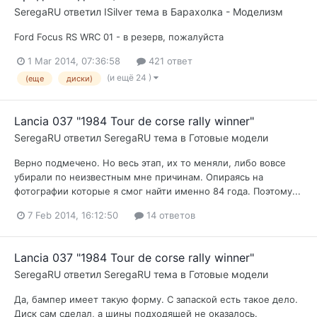
SeregaRU
ответил
ISilver
тема в
Барахолка - Моделизм
Ford Focus RS WRC 01 - в резерв, пожалуйста
1 Mar 2014, 07:36:58
421 ответ
(и ещё 24 )
(еще
диски)
Lancia 037 "1984 Tour de corse rally winner"
SeregaRU
ответил
SeregaRU
тема в
Готовые модели
Верно подмечено. Но весь этап, их то меняли, либо вовсе
убирали по неизвестным мне причинам. Опираясь на
фотографии которые я смог найти именно 84 года. Поэтому...
7 Feb 2014, 16:12:50
14 ответов
Lancia 037 "1984 Tour de corse rally winner"
SeregaRU
ответил
SeregaRU
тема в
Готовые модели
Да, бампер имеет такую форму. C запаской есть такое дело.
Диск сам сделал, а шины подходящей не оказалось.