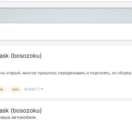
Mask (bosozoku)
 очень старый, многое пришлось переделывать и подгонять, но сборк
(и ещё 7 )
sk
iron
Mask (bosozoku)
ковые автомобили