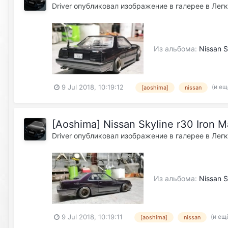
Driver
опубликовал изображение в галерее в
Лег
Из альбома:
Nissan S
(и ещ
9 Jul 2018, 10:19:12
[aoshima]
nissan
[Aoshima] Nissan Skyline r30 Iron 
Driver
опубликовал изображение в галерее в
Лег
Из альбома:
Nissan S
(и ещ
9 Jul 2018, 10:19:11
[aoshima]
nissan