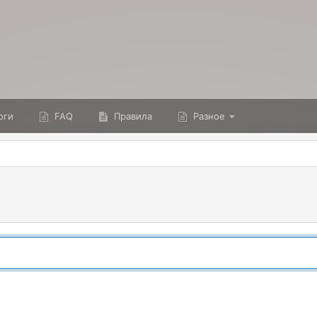
оги
FAQ
Правила
Разное