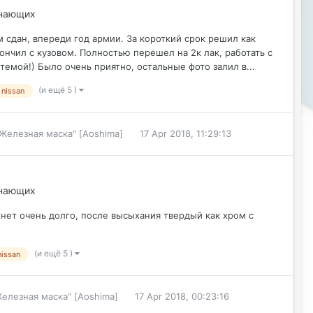
инающих
ом сдан, впереди год армии. За короткий срок решил как
ончил с кузовом. Полностью перешел на 2к лак, работать с
темой!) Было очень приятно, остальные фото залил в...
(и ещё 5 )
nissan
"Железная маска" [Aoshima]
17 Apr 2018, 11:29:13
инающих
охнет очень долго, после высыхания твердый как хром с
(и ещё 5 )
nissan
Железная маска" [Aoshima]
17 Apr 2018, 00:23:16