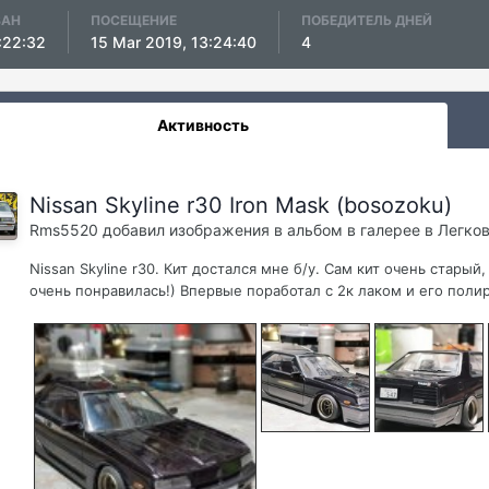
ВАН
ПОСЕЩЕНИЕ
ПОБЕДИТЕЛЬ ДНЕЙ
:22:32
15 Mar 2019, 13:24:40
4
Активность
Nissan Skyline r30 Iron Mask (bosozoku)
Rms5520
добавил изображения в альбом в галерее в
Легко
Nissan Skyline r30. Кит достался мне б/у. Сам кит очень стары
очень понравилась!) Впервые поработал с 2к лаком и его полир