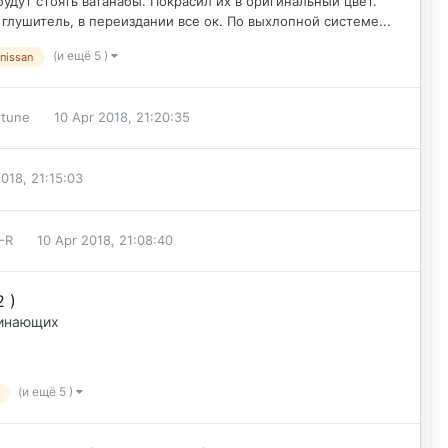
удут стоять ватанабы. Покрасил их в оригинальный цвет.
глушитель, в переиздании все ок. По выхлопной системе...
(и ещё 5 )
nissan
rtune
10 Apr 2018, 21:20:35
2018, 21:15:03
-R
10 Apr 2018, 21:08:40
 )
чинающих
(и ещё 5 )