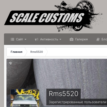
Сайт
Активность
Галерея
Бло
Главная
Rms5520
Rms5520
Зарегистрированные пользователи