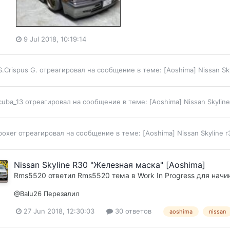
9 Jul 2018, 10:19:14
S.Crispus G.
отреагировал на сообщение в теме:
[Aoshima] Nissan Sk
cuba_13
отреагировал на сообщение в теме:
[Aoshima] Nissan Skylin
boxer
отреагировал на сообщение в теме:
[Aoshima] Nissan Skyline 
Nissan Skyline R30 "Железная маска" [Aoshima]
Rms5520
ответил
Rms5520
тема в
Work In Progress для нач
@Balu26 Перезалил
27 Jun 2018, 12:30:03
30 ответов
aoshima
nissan