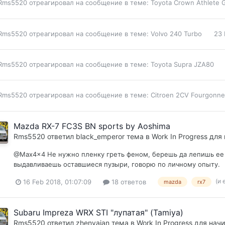
Rms5520
отреагировал на сообщение в теме:
Toyota Crown Athlete 
Rms5520
отреагировал на сообщение в теме:
Volvo 240 Turbo
23 
Rms5520
отреагировал на сообщение в теме:
Toyota Supra JZA80
Rms5520
отреагировал на сообщение в теме:
Citroen 2CV Fourgonne
Mazda RX-7 FC3S BN sports by Aoshima
Rms5520
ответил
black_emperor
тема в
Work In Progress дл
@Max4x4 Не нужно пленку греть феном, берешь да лепишь ее 
выдавливаешь оставшиеся пузыри, говорю по личному опыту.
(и 
16 Feb 2018, 01:07:09
18 ответов
mazda
rx7
Subaru Impreza WRX STI "лупатая" (Tamiya)
Rms5520
ответил
zhenyajan
тема в
Work In Progress для на