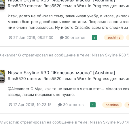
Rms5520
ответил
Rms5520
тема в
Work In Progress для нач
Итак, долго не обнолял тему, заканчивал учебу, в итоге, дипл
можно быстрее дособирать свои остатки. Покрасил салон и зак
ним очень понравилось. Ну и фото Спасибо всем кто следил за 
27 Jun 2018, 08:57:30
30 ответов
aoshima
1
Alexander G
отреагировал на сообщение в теме:
Nissan Skyline R30 
Nissan Skyline R30 "Железная маска" [Aoshima]
Rms5520
ответил
Rms5520
тема в
Work In Progress для нач
@Alexander G Мда, как-то не заметил я стык этот... Молотов с
завода, лаком покрывать не нужно.
17 Apr 2018, 10:23:15
30 ответов
aoshima
1
Улыбастик
отреагировал на сообщение в теме:
Nissan Skyline R30 "