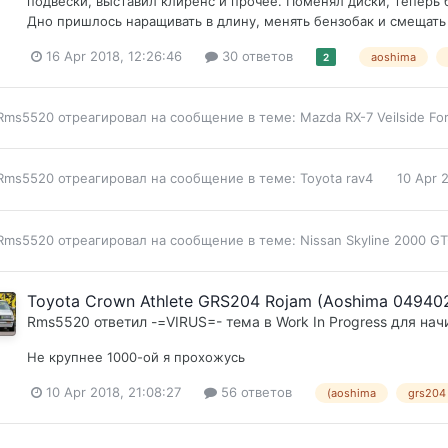
подвески, выставил клиренс и прочее. Поменял диски, теперь б
Дно пришлось наращивать в длину, менять бензобак и смещать 
16 Apr 2018, 12:26:46
30 ответов
aoshima
2
Rms5520
отреагировал на сообщение в теме:
Mazda RX-7 Veilside Fo
Rms5520
отреагировал на сообщение в теме:
Toyota rav4
10 Apr 
Rms5520
отреагировал на сообщение в теме:
Nissan Skyline 2000 GT
Toyota Crown Athlete GRS204 Rojam (Aoshima 049402
Rms5520
ответил
-=VIRUS=-
тема в
Work In Progress для на
Не крупнее 1000-ой я прохожусь
10 Apr 2018, 21:08:27
56 ответов
(aoshima
grs204