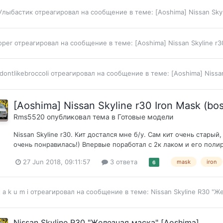
Улыбастик
отреагировал на сообщение в теме:
[Aoshima] Nissan Sky
oper
отреагировал на сообщение в теме:
[Aoshima] Nissan Skyline r
Idontlikebroccoli
отреагировал на сообщение в теме:
[Aoshima] Nissa
[Aoshima] Nissan Skyline r30 Iron Mask (bo
Rms5520
опубликовал тема в
Готовые модели
Nissan Skyline r30. Кит достался мне б/у. Сам кит очень стары
очень понравилась!) Впервые поработал с 2к лаком и его полир
27 Jun 2018, 09:11:57
3 ответа
mask
iron
6
t a k u m i
отреагировал на сообщение в теме:
Nissan Skyline R30 "Ж
Nissan Skyline R30 "Железная маска" [Aoshima]