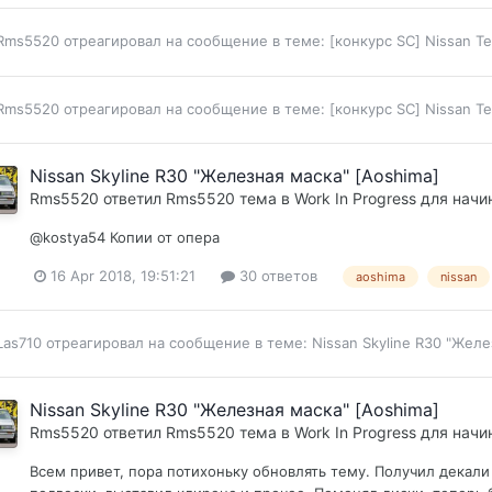
Rms5520
отреагировал на сообщение в теме:
[конкурс SC] Nissan T
Rms5520
отреагировал на сообщение в теме:
[конкурс SC] Nissan T
Nissan Skyline R30 "Железная маска" [Aoshima]
Rms5520
ответил
Rms5520
тема в
Work In Progress для нач
@kostya54 Копии от опера
16 Apr 2018, 19:51:21
30 ответов
aoshima
nissan
Las710
отреагировал на сообщение в теме:
Nissan Skyline R30 "Желе
Nissan Skyline R30 "Железная маска" [Aoshima]
Rms5520
ответил
Rms5520
тема в
Work In Progress для нач
Всем привет, пора потихоньку обновлять тему. Получил декали