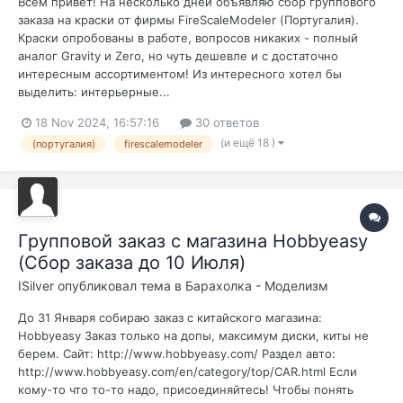
Всем привет! На несколько дней объявляю сбор группового
заказа на краски от фирмы FireScaleModeler (Португалия).
Краски опробованы в работе, вопросов никаких - полный
аналог Gravity и Zero, но чуть дешевле и с достаточно
интересным ассортиментом! Из интересного хотел бы
выделить: интерьерные...
18 Nov 2024, 16:57:16
30 ответов
(и ещё 18 )
(португалия)
firescalemodeler
Групповой заказ с магазина Hobbyeasy
(Сбор заказа до 10 Июля)
ISilver
опубликовал тема в
Барахолка - Моделизм
До 31 Января собираю заказ с китайского магазина:
Hobbyeasy Заказ только на допы, максимум диски, киты не
берем. Cайт: http://www.hobbyeasy.com/ Раздел авто:
http://www.hobbyeasy.com/en/category/top/CAR.html Если
кому-то что то-то надо, присоединяйтесь! Чтобы понять