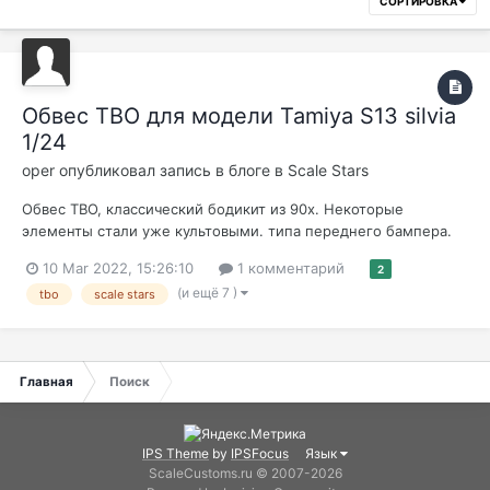
СОРТИРОВКА
Обвес TBO для модели Tamiya S13 silvia
1/24
oper
опубликовал запись в блоге в
Scale Stars
Обвес TBO, классический бодикит из 90х. Некоторые
элементы стали уже культовыми. типа переднего бампера.
10 Mar 2022, 15:26:10
1 комментарий
2
(и ещё 7 )
tbo
scale stars
Главная
Поиск
IPS Theme
by
IPSFocus
Язык
ScaleCustoms.ru © 2007-2026