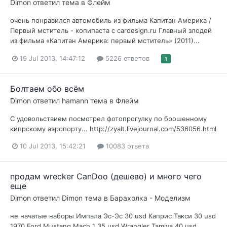
Dimon
ответил тема в
Флейм
очень понравился автомобиль из фильма Капитан Америка /
Первый мститель - копипаста с cardesign.ru Главный злодей
из фильма «Капитан Америка: первый мститель» (2011)...
19 Jul 2013, 14:47:12
5226 ответов
1
Болтаем обо всём
Dimon
ответил
hamann
тема в
Флейм
С удовольствием посмотрел фотопрогулку по брошенному
кипрскому аэропорту... http://zyalt.livejournal.com/536056.html
10 Jul 2013, 15:42:21
10083 ответа
продам wrecker CanDoo (дешево) и много чего
еще
Dimon
ответил
Dimon
тема в
Барахолка - Моделизм
не начатые наборы Импала Эс-Эс 30 usd Каприс Такси 30 usd
1970 Ford Mustang Mach 1 35 usd Wrangler Tamiya 40 usd