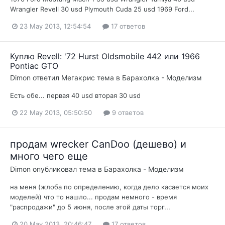
Wrangler Revell 30 usd Plymouth Cuda 25 usd 1969 Ford...
23 May 2013, 12:54:54
17 ответов
Куплю Revell: '72 Hurst Oldsmobile 442 или 1966
Pontiac GTO
Dimon
ответил
Мегакрис
тема в
Барахолка - Моделизм
Есть обе... первая 40 usd вторая 30 usd
22 May 2013, 05:50:50
9 ответов
продам wrecker CanDoo (дешево) и
много чего еще
Dimon
опубликовал тема в
Барахолка - Моделизм
на меня (жлоба по определению, когда дело касается моих
моделей) что то нашло... продам немного - время
"распродажи" до 5 июня, после этой даты торг...
20 May 2013, 20:46:47
17 ответов