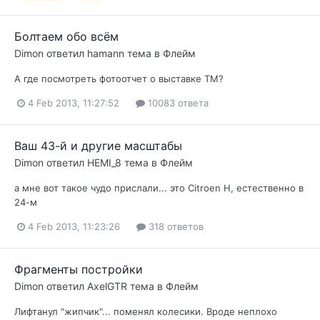
Болтаем обо всём
Dimon
ответил
hamann
тема в
Флейм
А где посмотреть фотоотчет о выставке ТМ?
4 Feb 2013, 11:27:52
10083 ответа
Ваш 43-й и другие масштабы
Dimon
ответил
HEMI_8
тема в
Флейм
а мне вот такое чудо прислали... это Citroen H, естественно в
24-м
4 Feb 2013, 11:23:26
318 ответов
Фрагменты постройки
Dimon
ответил
AxelGTR
тема в
Флейм
Лифтанул "жипчик"... поменял колесики. Вроде неплохо