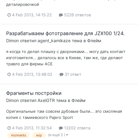
деталировочкой
4 Feb 2013, 14:15:22
5226 ответов
Разрабатываем фототравление для JZX100 1/24.
Dimon
ответил
agent_kamikaze
тема в
Флейм
я когда то делал плашку с дворниками... могу дать контакт
изготовителя... делалось все в Киеве, там же, где делают
травло для фирмы АСЕ
4 Feb 2013, 13:48:02
31 ответ
Фрагменты постройки
Dimon
ответил
AxelGTR
тема в
Флейм
Оригинальные там совсем дубовые были... это смоляная
копия c тамиевского Pajero Sport
4 Feb 2013, 11:32:54
13202 ответа
(и ещё 2 )
moments
wip