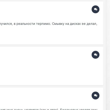
учился, в реальности терпимо. Смывку на дисках ее делал,
кит мне очень нравится (как и авто). Ежедневно уделяя ему