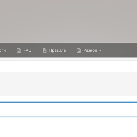
оги
FAQ
Правила
Разное