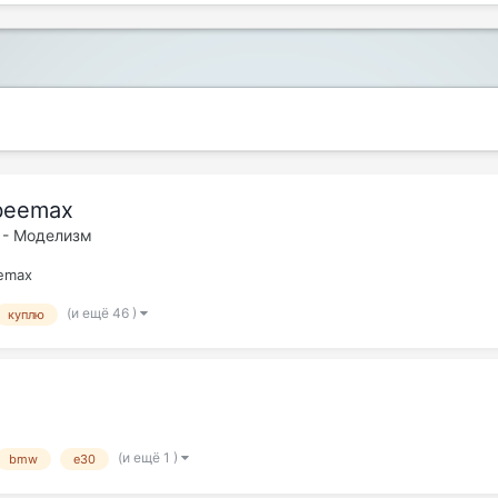
beemax
 - Моделизм
emax
(и ещё 46 )
куплю
(и ещё 1 )
bmw
e30