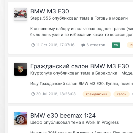
BMW M3 E30
Steps_555
опубликовал тема в
Готовые модели
К основному набору использовал родное травло (ча
было лень уже и во избежании каких то косяков до
11 Oct 2018, 17:07:16
6 ответов
b
26
Гражданский салон BMW M3 E30
Kryptonyte
опубликовал тема в
Барахолка - Мод
Ищу Гражданский салон BMW M3 E30. Куплю, поме
30 Jul 2018, 18:26:08
гражданский
салон
BMW e30 beemax 1:24
Шефф
опубликовал тема в
Work In Progress
Новинка 2016 года от Бимакса и Аошимы. При некото