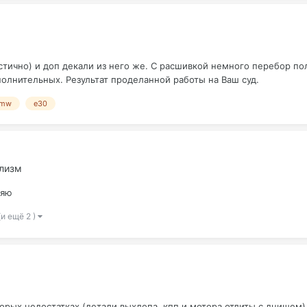
стично) и доп декали из него же. С расшивкой немного перебор пол
полнительных. Результат проделанной работы на Ваш суд.
mw
e30
елизм
няю
(и ещё 2 )
рых недостатках (детали выхлопа, кпп и мотора отлиты с днищем) 