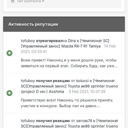
Тип контента
Активность репутации
tofuboy
отреагировал
на
Dina
в
[Чемпионат SC]
[Управляемый занос] Mazda RX-7 R1 Tamiya
14 Feb
2021, 03:33:41
Всем привет! Наконец и у меня дошли руки, чтобы
заявиться на первый этап. Собирать буду, как уже...
tofuboy
получил реакцию
от
kolucci
в
[Чемпионат
SC][Управляемый занос] Toyota ae86 sprinter trueno
(project D ver.) Aoshima
3 Feb 2021, 10:37:39
Приветствую всех! Наконец-то решился принять
участие в конкурсе. Выбор пал на давно...
tofuboy
получил реакцию
от
servas74
в
[Чемпионат
SC][Управляемый занос] Toyota ae86 sprinter trueno