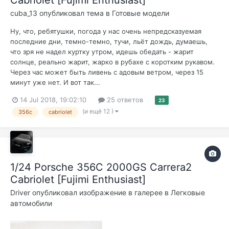
cuba_13
опубликовал тема в
Готовые модели
Ну, что, ребятушки, погода у нас очень непредсказуемая
последние дни, темно-темно, тучи, льёт дождь, думаешь,
что зря не надел куртку утром, идешь обедать - жарит
солнце, реально жарит, жарко в рубахе с коротким рукавом.
Через час может быть ливень с адовым ветром, через 15
минут уже нет. И вот так...
14 Jul 2018, 19:02:10
25 ответов
23
(и ещё 12 )
356c
cabriolet
1/24 Porsche 356C 2000GS Carrera2
Cabriolet [Fujimi Enthusiast]
Driver
опубликовал изображение в галерее в
Легковые
автомобили