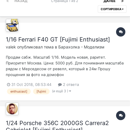
НАЗАД
Страница 1 из 2
ДАЛЕЕ
СОРТИРОВКА
1/16 Ferrari F40 GT [Fujimi Enthusiast]
valek
опубликовал тема в
Барахолка - Моделизм
Продам сабж. Масштаб 1/16. Модель новая, раритет.
Приоритет Москва. Цена: 5000 руб. Для понимания масштаба
рядом с Мерседесом от ревелл, который в 24м Прошу
прощения за фото на домофон
31 Oct 2018, 08:53:44
2 ответа
(и ещё 3 )
enthusiast]
[fujimi
1/24 Porsche 356C 2000GS Carrera2
Cabriolet [Fujimi Enthusiast]