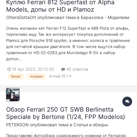
Куплю Ferrari 812 Superfast от Alpha
Models, допы от HD и Plamoz
OttersGottaOtt
опубликовал тема в
Барахолка - Моделизм
Очень желанен кит Ferrari F12 Superfast и 488 Pista от альфы,
терпеливо ищу Так же интересует покупка дополнений от
Plamoz для Porsche 918 spyder, а именно: колеса и травление
для сетчатой крышки двигателя. В том числе ищутся набор
травления от НD 02-0283 для Murcielago R-SV и набор
допол...
19 Apr 2023, 20:12:55
45 ответов
(и ещё 20 )
ferrari
mclaren
Обзор Ferrari 250 GT SWB Berlinetta
Speciale by Bertone (1/24, FPP Modelos)
PETERSON
опубликовал тема в
Статьи и обзоры
Представляю фотообзор содержимого новинки от Fernando