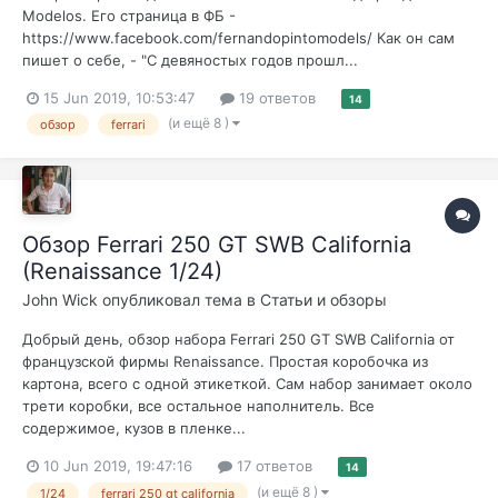
Modelos. Его страница в ФБ -
https://www.facebook.com/fernandopintomodels/ Как он сам
пишет о себе, - "С девяностых годов прошл...
15 Jun 2019, 10:53:47
19 ответов
14
(и ещё 8 )
обзор
ferrari
Обзор Ferrari 250 GT SWB California
(Renaissance 1/24)
John Wick
опубликовал тема в
Статьи и обзоры
Добрый день, обзор набора Ferrari 250 GT SWB California от
французской фирмы Renaissance. Простая коробочка из
картона, всего с одной этикеткой. Сам набор занимает около
трети коробки, все остальное наполнитель. Все
содержимое, кузов в пленке...
10 Jun 2019, 19:47:16
17 ответов
14
(и ещё 8 )
1/24
ferrari 250 gt california