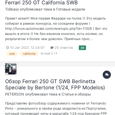
Ferrari 250 GT California SWB
Tolibass
опубликовал тема в
Готовые модели
Привет всем!!! Моя первая Феррари на полке )) Эту модель
собирал в рамках конкурса, на соседнем форуме (
http://forum.autoinscale.com/viewtopic.php?id=11326 ) Вот что
вышло в итоге )) Не без изъянов конечно, есть косяки, но
результатом я более чем доволен. Приятных прос...
10 Jan 2021, 12:24:07
25 ответов
39
(и ещё 2 )
swb
california
Обзор Ferrari 250 GT SWB Berlinetta
Speciale by Bertone (1/24, FPP Modelos)
PETERSON
опубликовал тема в
Статьи и обзоры
Представляю фотообзор содержимого новинки от Fernando
Pinto - уникального в своём роде моделиста из Португалии,
который производит киты в масштабе 1:24 под брендом FPP