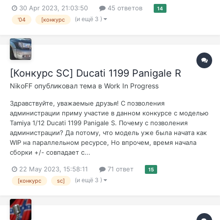
30 Apr 2023, 21:03:50
45 ответов
14
(и ещё 3 )
'04
[конкурс
[Конкурс SC] Ducati 1199 Panigale R
NikoFF
опубликовал тема в
Work In Progress
Здравствуйте, уважаемые друзья! С позволения
администрации приму участие в данном конкурсе с моделью
Tamiya 1/12 Ducati 1199 Panigale S. Почему с позволения
администрации? Да потому, что модель уже была начата как
WIP на параллельном ресурсе, Но впрочем, время начала
сборки +/- совпадает с...
22 May 2023, 15:58:11
71 ответ
15
(и ещё 3 )
[конкурс
sc]