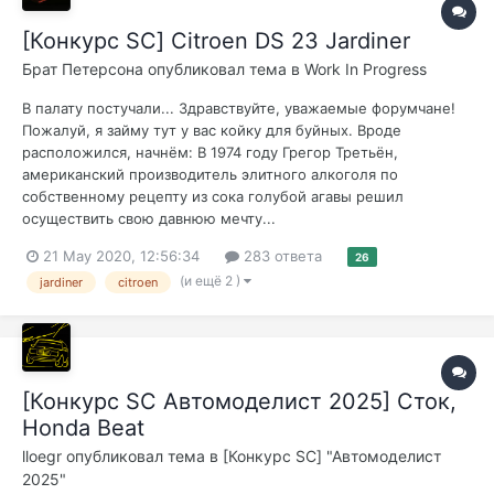
[Конкурс SC] Citroen DS 23 Jardiner
Брат Петерсона
опубликовал тема в
Work In Progress
В палату постучали... Здравствуйте, уважаемые форумчане!
Пожалуй, я займу тут у вас койку для буйных. Вроде
расположился, начнём: В 1974 году Грегор Третьён,
американский производитель элитного алкоголя по
собственному рецепту из сока голубой агавы решил
осуществить свою давнюю мечту...
21 May 2020, 12:56:34
283 ответа
26
(и ещё 2 )
jardiner
citroen
[Конкурс SC Автомоделист 2025] Сток,
Honda Beat
lloegr
опубликовал тема в
[Конкурс SC] "Автомоделист
2025"