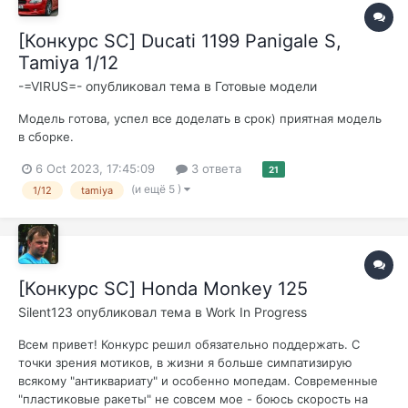
[Конкурс SC] Ducati 1199 Panigale S,
Tamiya 1/12
-=VIRUS=-
опубликовал тема в
Готовые модели
Модель готова, успел все доделать в срок) приятная модель
в сборке.
6 Oct 2023, 17:45:09
3 ответа
21
(и ещё 5 )
1/12
tamiya
[Конкурс SC] Honda Monkey 125
Silent123
опубликовал тема в
Work In Progress
Всем привет! Конкурс решил обязательно поддержать. С
точки зрения мотиков, в жизни я больше симпатизирую
всякому "антиквариату" и особенно мопедам. Современные
"пластиковые ракеты" не совсем мое - боюсь скорость на