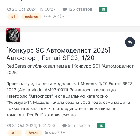
20 Oct 2024, 15:00:27
125 ответов
15
(и ещё 7 )
p1
mclaren
[Конкурс SC Автомоделист 2025]
Автоспорт, Ferrari SF23, 1/20
RedCeres
опубликовал тема в
[Конкурс SC] "Автомоделист
2025"
Приветствую, коллеги моделисты!) Модель: 1/20 Ferrari SF23
2023 (Alpha Model AM03-0011) Заявляюсь в основную
категорию "Автоспорт" и специальную категорию
"Формула-1". Модель начала сезона 2023 года, сама машина
примечательна тем, что это единственная машина не
команды "RedBull" которая смогла...
31 Oct 2024, 16:42:03
56 ответов
15
(и ещё 7 )
sf23
ferrari