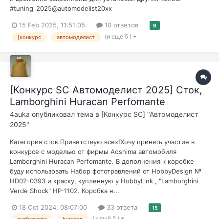
#tuning_2025@automodelist20xx
15 Feb 2025, 11:51:05
10 ответов
9
(и ещё 5 )
[конкурс
автомоделист
[Конкурс SC Автомоделист 2025] Сток,
Lamborghini Huracan Perfomante
4auka
опубликовал тема в
[Конкурс SC] "Автомоделист
2025"
Категория сток.Приветствую всех!Хочу принять участие в
конкурсе с моделью от фирмы Aoshima автомобиля
Lamborghini Huracan Perfomante. В дополнения к коробке
буду использовать Набор фототравлений от HobbyDesign №
HD02-0393 и краску, купленную у HobbyLink , "Lamborghini
Verde Shock" HP-1102. Коробка н...
18 Oct 2024, 08:07:00
33 ответа
15
(и ещё 5 )
perfomante
huracan