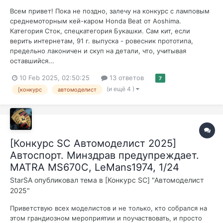
Всем привет! Пока не поздно, залечу на конкурс с ламповым
среднемоторным кей-каром Honda Beat от Aoshima.
Категория Сток, спецкатегория Букашки. Сам кит, если
верить интернетам, 91 г. выпуска - ровесник прототипа,
предельно лаконичен и скуп на детали, что, учитывая
оставшийся...
10 Feb 2025, 02:50:25
13 ответов
7
(и ещё 4 )
[конкурс
автомоделист
[Конкурс SC Автомоделист 2025]
Автоспорт. Минздрав предупреждает.
MATRA MS670C, LeMans1974, 1/24
StarSA
опубликовал тема в
[Конкурс SC] "Автомоделист
2025"
Приветствую всех моделистов и не только, кто собрался на
этом грандиозном мероприятии и поучаствовать, и просто