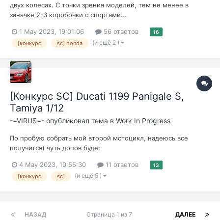
двух колесах. С точки зрения моделей, тем не менее в
заначке 2-3 коробочки с спортами...
1 May 2023, 19:01:06
56 ответов
16
(и ещё 2 )
[конкурс
sc] honda
[Конкурс SC] Ducati 1199 Panigale S,
Tamiya 1/12
-=VIRUS=-
опубликовал тема в
Work In Progress
По пробую собрать мой второй мотоцикл, надеюсь все
получится) чуть допов будет
4 May 2023, 10:55:30
11 ответов
13
(и ещё 5 )
[конкурс
sc]
НАЗАД
Страница 1 из 7
ДАЛЕЕ