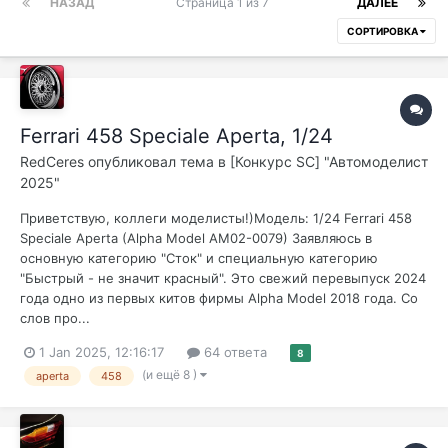
НАЗАД
Страница 1 из 7
ДАЛЕЕ
СОРТИРОВКА
Ferrari 458 Speciale Aperta, 1/24
RedCeres
опубликовал тема в
[Конкурс SC] "Автомоделист
2025"
Приветствую, коллеги моделисты!)Модель: 1/24 Ferrari 458
Speciale Aperta (Alpha Model AM02-0079) Заявляюсь в
основную категорию "Сток" и специальную категорию
"Быстрый - не значит красный". Это свежий перевыпуск 2024
года одно из первых китов фирмы Alpha Model 2018 года. Со
слов про...
1 Jan 2025, 12:16:17
64 ответа
8
(и ещё 8 )
aperta
458