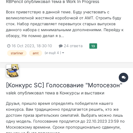
RBPencil
опубликовал тема в
Work In Progress
Всех приветствую в данной теме. Буду участвовать с
великолепной жестяной коробочкой от АМТ. Строить буду
сток. Набор представляет перевыпуск старых выпусков
данного набора с минимальными дополнениями. Перейду к
обзору, Не помню делал я з...
16 Oct 2023, 18:30:10
24 ответа
13
(и ещё 4 )
starliner
amt
[Конкурс SC] Голосование "Мотосезон"
valek
опубликовал тема в
Конкурсы и выставки
Друзья, пришло время определять победителя нашего
конкурса. Вам традиционно предлагается решить, кто же
достоин приза зрительских симпатий. Выбрать можно лишь
одну модель. Голосование продлится до 22.10.2023 23:59 по
Московскому времени. Сроки пропорционально сдвинули,
так как не было возможнос...