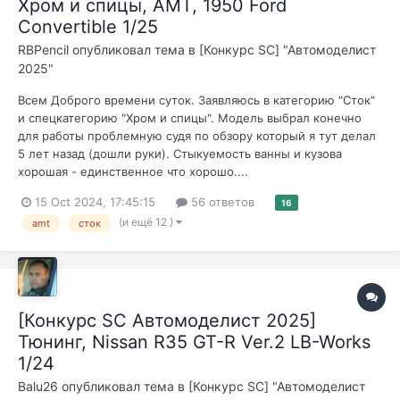
Хром и спицы, AMT, 1950 Ford
Convertible 1/25
RBPencil
опубликовал тема в
[Конкурс SC] "Автомоделист
2025"
Всем Доброго времени суток. Заявляюсь в категорию "Сток"
и спецкатегорию "Хром и спицы". Модель выбрал конечно
для работы проблемную судя по обзору который я тут делал
5 лет назад (дошли руки). Стыкуемость ванны и кузова
хорошая - единственное что хорошо....
15 Oct 2024, 17:45:15
56 ответов
16
(и ещё 12 )
amt
сток
[Конкурс SC Автомоделист 2025]
Тюнинг, Nissan R35 GT-R Ver.2 LB-Works
1/24
Balu26
опубликовал тема в
[Конкурс SC] "Автомоделист