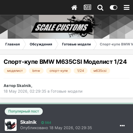
Главная
Обсуждения
Готовые модели
Спорт-купе BMW М
Спорт-купе BMW М635CSI Моделист 1/24
моделист
bmw
спорт-купе
1/24
м635csi
Автор
Skalnik
,
18 May 2026, 02:29:35
в
Готовые модели
Популярный пост
Skalnik
564
Опубликовано
18 May 2026, 02:29:35