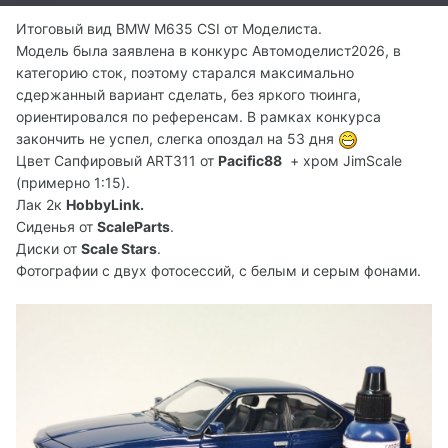
Итоговый вид BMW М635 CSI от Моделиста.
Модель была заявлена в конкурс Автомоделист2026, в
категорию сток, поэтому старался максимально
сдержанный вариант сделать, без яркого тюинга,
ориентировался по референсам. В рамках конкурса
закончить не успел, слегка опоздал на 53 дня
Цвет Сапфировый ART311 от
Pacific88
+ хром JimScale
(примерно 1:15).
Лак 2к
HobbyLink.
Сиденья от
ScaleParts
.
Диски от
Scale Stars
.
Фотографии с двух фотосессий, с белым и серым фонами.