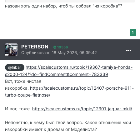
назови хоть один набор, чтоб ты собрал "из коробка"?
1
PETERSON
10556
Опубликовано
18 May 2026, 06:39:42
https://scalecustoms.ru/topic/19367-tamiya-honda-
@hibar
s2000-124/?do=findComment&comment=783339
Вот, тоже чистая
изкоробка.
https://scalecustoms.ru/topic/12407-porsche-911-
turbo-coupe-flatnose/
И вот, тоже.
https://scalecustoms.ru/topic/12301-jaguar-mkii/
Непонятно, к чему был твой вопрос. Какое отношение мои
изкоробки имеют к дровам от Моделиста?