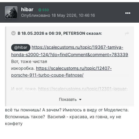
hibar
550
Опубликовано
18 May 2026, 10:46:16
В 18.05.2026 в 06:39,
PETERSON
сказал:
https://scalecustoms.ru/topic/19367-tamiya-
@hibar
honda-s2000-124/?do=findComment&comment=783339
Вот, тоже чистая
изкоробка.
https://scalecustoms.ru/topic/12407-
porsche-911-turbo-coupe-flatnose/
И вот, тоже.
https://scalecustoms.ru/topic/12301-jaguar-
mkii/
Показать
Непонятно, к чему был твой вопрос. Какое отношение
всё ты помнишь! А зачем? Имелось в виду от Моделиста.
мои изкоробки имеют к дровам от Моделиста?
Вспомнишь такое? Василий - красава, из говна, ну не
конфету