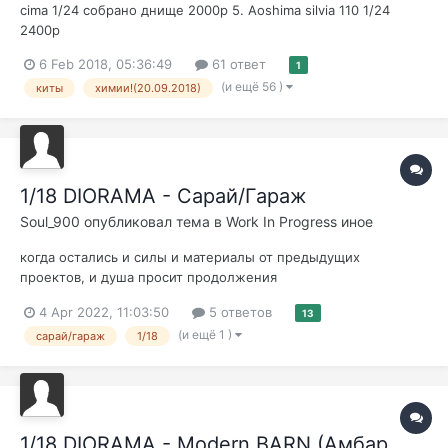
cima 1/24 собрано днище 2000р 5. Aoshima silvia 110 1/24
2400р
6 Feb 2018, 05:36:49
61 ответ
1
(и ещё 56 )
киты
химии!(20.09.2018)
1/18 DIORAMA - Cарай/Гараж
Soul_900
опубликовал тема в
Work In Progress иное
когда остались и силы и материалы от предыдущих
проектов, и душа просит продолжения
4 Apr 2022, 11:03:50
5 ответов
13
(и ещё 1 )
cарай/гараж
1/18
1/18 DIORAMA - Modern BARN (Амбар