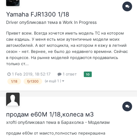
Yamaha FJR1300 1/18
Driver
опубликовал тема в
Work In Progress
Привет всем. Всегда хочется иметь модель ТС на котором
сам ездишь. У меня есть мои аутентичные модели моих
автомобилей. А вот мотоцикла, на котором я езжу в летний
сезон - нет. Вернее, не было до недавнего времени. Сейчас
в процессе. На рынке моделей продаются продавались
только ст...
1 Feb 2019, 18:52:17
1 ответ
10
(и ещё 1 )
1/18
fjr1300
продам е60М 1/18,колеса м3
xrofti
опубликовал тема в
Барахолка - Моделизм
продам е60м от маисто,полностью перекрашена