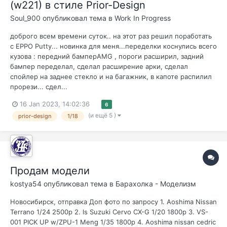
(w221) в стиле Prior-Design
Soul_900
опубликовал тема в
Work In Progress
доброго всем времени суток.. на этот раз решил поработать
с EPPO Putty... новинка для меня...переделки коснулись всего
кузова : передний бамперAMG , пороги расширил, задний
бампер переделaл, сделал расширение арки, сделал
спойлер на заднее стекло и на багажник, в капоте распилил
прорези... сдел...
16 Jan 2023, 14:02:36
6
(и ещё 5 )
prior-design
1/18
Продам модели
kostya54
опубликовал тема в
Барахолка - Моделизм
Новосибирск, отправка Доп фото по запросу 1. Aoshima Nissan
Terrano 1/24 2500р 2. ls Suzuki Cervo CX-G 1/20 1800р 3. VS-
001 PICK UP w/ZPU-1 Meng 1/35 1800р 4. Aoshima nissan cedric