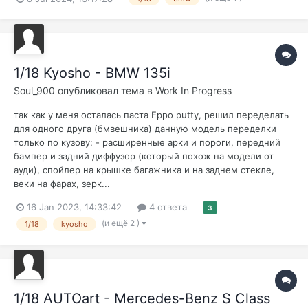
1/18 Kyosho - BMW 135i
Soul_900
опубликовал тема в
Work In Progress
так как у меня осталась паста Eppo putty, решил переделать
для одного друга (бмвешника) данную модель переделки
только по кузову: - расширенные арки и пороги, передний
бампер и задний диффузор (который похож на модели от
ауди), спойлер на крышке багажника и на заднем стекле,
веки на фарах, зерк...
16 Jan 2023, 14:33:42
4 ответа
3
(и ещё 2 )
1/18
kyosho
1/18 AUTOart - Mercedes-Benz S Class