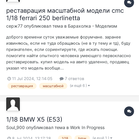
реставрация масштабной модели cmc
1/18 ferrari 250 berlinetta
серж77
опубликовал тема в
Барахолка - Моделизм
доброго времени суток уважаемые форумчане. заранее
извиняюсь, если не туда обращаюсь (не в ту тему и тд), буду
признателен, если сориентируете, где искать помощи.
помогите найти опытного человека умеющего первоклассно
реставрировать. купил модель на авито удаленно, продавец
указал что модель вообще...
11 Jul 2024, 12:14:05
7 ответов
(и ещё 6 )
реставрация
масштабной
1/18 BMW X5 (E53)
Soul_900
опубликовал тема в
Work In Progress
(и ещё 1 )
8 Jul 2024, 13:17:28
1/18
bmw