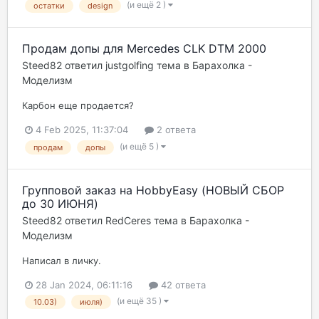
(и ещё 2 )
остатки
design
Продам допы для Mercedes CLK DTM 2000
Steed82
ответил
justgolfing
тема в
Барахолка -
Моделизм
Карбон еще продается?
4 Feb 2025, 11:37:04
2 ответа
(и ещё 5 )
продам
допы
Групповой заказ на HobbyEasy (НОВЫЙ СБОР
до 30 ИЮНЯ)
Steed82
ответил
RedCeres
тема в
Барахолка -
Моделизм
Написал в личку.
28 Jan 2024, 06:11:16
42 ответа
(и ещё 35 )
10.03)
июля)