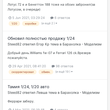
Лотус 72 е и Бенеттон 188 тоже на обоих забронил(за
Лотусом, в очереди)
5 Jun 2021, 03:29:24
6 ответов
(и ещё 2 )
1/20
коробки
Обновил полностью продажу 1/24
Steed82
ответил
Егор Кр
тема в
Барахолка - Моделизм
Добрый день.Williams fw-07 и Ferrari 126 ck.Врезерв
пожалуйста.
29 Apr 2021, 08:41:20
98 ответов
(и ещё 19 )
скорректировал
обмен.
Тамия 1/24, 1/20 авто
Steed82
ответил
Левша
тема в
Барахолка - Моделизм
Феррари заберу.
4 Mar 2021, 05:19:48
4 ответа