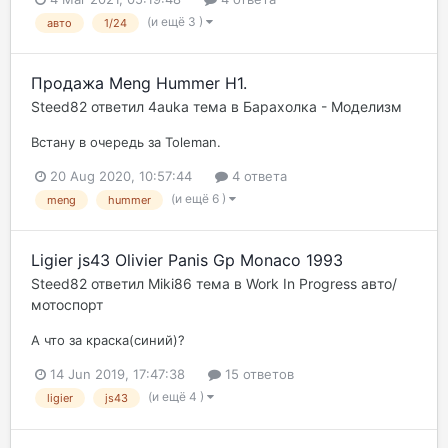
(и ещё 3 )
авто
1/24
Продажа Meng Hummer H1.
Steed82
ответил
4auka
тема в
Барахолка - Моделизм
Встану в очередь за Toleman.
20 Aug 2020, 10:57:44
4 ответа
(и ещё 6 )
meng
hummer
Ligier js43 Olivier Panis Gp Monaco 1993
Steed82
ответил
Miki86
тема в
Work In Progress авто/
мотоспорт
А что за краска(синий)?
14 Jun 2019, 17:47:38
15 ответов
(и ещё 4 )
ligier
js43