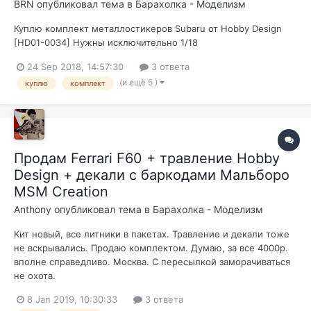
BRN
опубликовал тема в
Барахолка - Моделизм
Куплю комплект металлостикеров Subaru от Hobby Design
[HD01-0034] Нужны исключительно 1/18
24 Sep 2018, 14:57:30
3 ответа
(и ещё 5 )
куплю
комплект
Продам Ferrari F60 + травление Hobby
Design + декали с баркодами Мальборо
MSM Creation
Anthony
опубликовал тема в
Барахолка - Моделизм
Кит новый, все литники в пакетах. Травление и декали тоже
не вскрывались. Продаю комплектом. Думаю, за все 4000р.
вполне справедливо. Москва. С пересылкой заморачиваться
не охота.
8 Jan 2019, 10:30:33
3 ответа