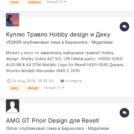
(и ещё 9 )
msm
creation
Куплю Травло Hobby design и Деку
VESKER
опубликовал тема в
Барахолка - Моделизм
Может у кого-то завалялись наборчики травла? Hobby
design: Shelby Cobra 427 S/C（PE+Metal parts）(HD02-0262)
AUDI R8 & A4 DTM Metallic Logo for Revell HD01-0040 Декаль
Shunko Models Mercedes AMG C 2010
24 Aug 2018, 16:47:50
4 ответа
(и ещё 3 )
деку
design
AMG GT Prioir Design для Revell
ISilver
опубликовал тема в
Барахолка - Моделизм