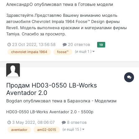
АлександрО
опубликовал тема в
Готовые модели
Здравствуйте.Представляю Вашему вниманию модель
автомобиля Chevrolet Impala 1964 Foose™ Design фирмы
Revell. Модель выполнена красками и материалами фирмы
Tamiya. Спасибо за просмотр.
23 Oct 2022, 13:56:58
20 ответов
19
(и ещё 1 )
chevrolet impala 1964
foose™
Продам HD03-0550 LB-Works
Aventador 2.0
Bogdan
опубликовал тема в
Барахолка - Моделизм
HD03-0550 LB-Works Aventador 2.0 - 5500р
3 May 2022, 08:06:07
8 ответов
(и ещё 15 )
aventador
am02-0015