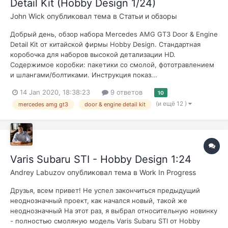
Detail Kit (Hobby Design 1/24)
John Wick
опубликовал тема в
Статьи и обзоры
Добрый день, обзор набора Mercedes AMG GT3 Door & Engine
Detail Kit от китайской фирмы Hobby Design. Стандартная
коробочка для наборов высокой детализации HD.
Содержимое коробки: пакетики со смолой, фототравлением
и шлангами/болтиками. Инструкция показ...
14 Jan 2020, 18:38:23
9 ответов
10
(и ещё 12 )
mercedes amg gt3
door & engine detail kit
Varis Subaru STI - Hobby Design 1:24
Andrey Labuzov
опубликовал тема в
Work In Progress
Друзья, всем привет! Не успел закончиться предыдущий
неоднозначный проект, как начался новый, такой же
неоднозначный На этот раз, я выбрал относительную новинку
- полностью смоляную модель Varis Subaru STI от Hobby