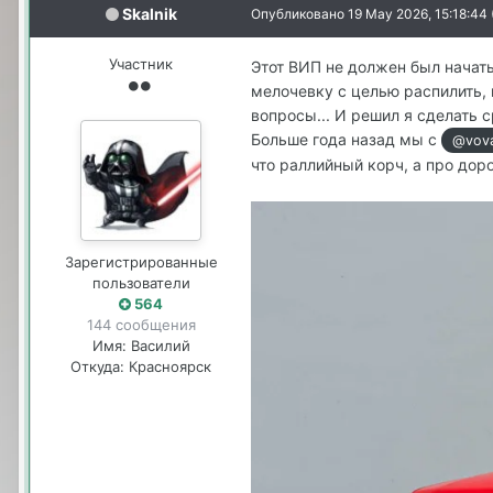
Skalnik
Опубликовано
19 May 2026, 15:18:44
Участник
Этот ВИП не должен был начать
мелочевку с целью распилить, 
вопросы... И решил я сделать 
Больше года назад мы с
@vov
что раллийный корч, а про до
Зарегистрированные
пользователи
564
144 сообщения
Имя:
Василий
Откуда:
Красноярск