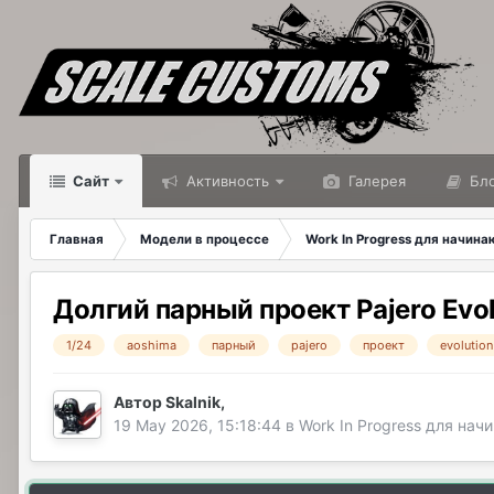
Сайт
Активность
Галерея
Бло
Главная
Модели в процессе
Work In Progress для начин
Долгий парный проект Pajero Evol
1/24
aoshima
парный
pajero
проект
evolution
Автор
Skalnik
,
19 May 2026, 15:18:44
в
Work In Progress для на