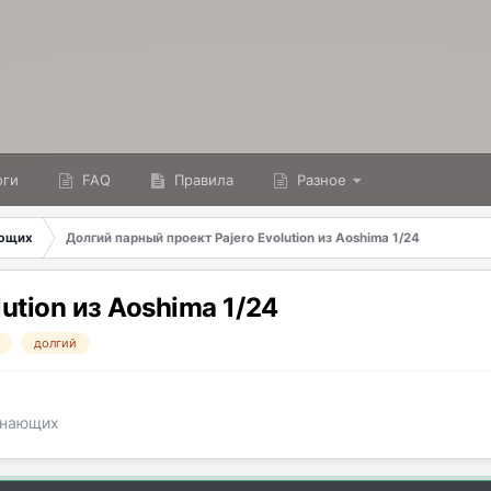
ги
FAQ
Правила
Разное
ающих
Долгий парный проект Pajero Evolution из Aoshima 1/24
ution из Aoshima 1/24
долгий
чинающих