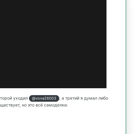
второй уходил
, а третий я думал либо
@vova26003
ществует, но это всё самоделки.