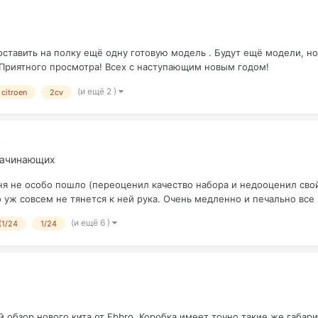
ставить на полку ещё одну готовую модель . Будут ещё модели, но у
 Приятного просмотра! Всех с наступающим новым годом!
(и ещё 2 )
citroen
2cv
)
 начинающих
еня не особо пошло (переоценил качество набора и недооценил сво
 уж совсем не тянется к ней рука. Очень медленно и печально все 
(и ещё 6 )
(1/24
1/24
обзор нового кита от Ebbro. Коробка имеет точно такие же габариты