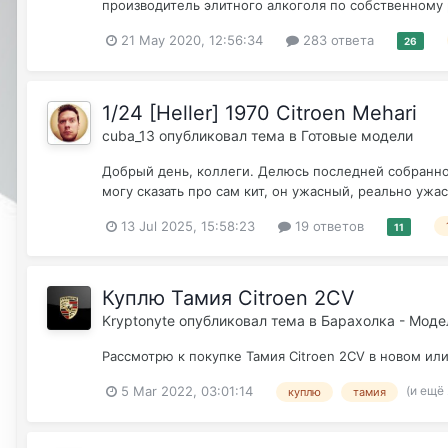
производитель элитного алкоголя по собственному 
21 May 2020, 12:56:34
283 ответа
26
1/24 [Heller] 1970 Citroen Mehari
cuba_13
опубликовал тема в
Готовые модели
Добрый день, коллеги. Делюсь последней собранной
могу сказать про сам кит, он ужасный, реально уж
13 Jul 2025, 15:58:23
19 ответов
11
Куплю Тамия Citroen 2CV
Kryptonyte
опубликовал тема в
Барахолка - Мод
Рассмотрю к покупке Тамия Citroen 2CV в новом или
(и ещё 
5 Mar 2022, 03:01:14
куплю
тамия