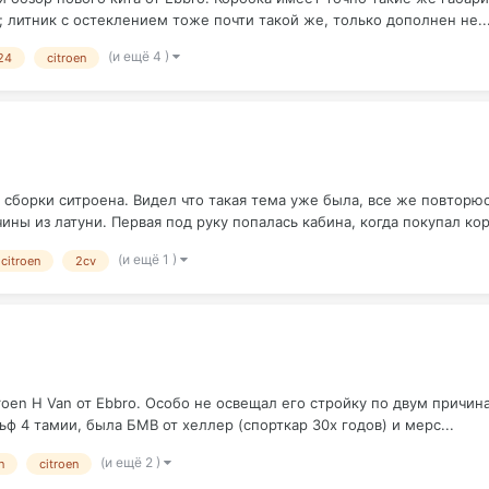
 литник с остеклением тоже почти такой же, только дополнен не..
(и ещё 4 )
/24
citroen
борки ситроена. Видел что такая тема уже была, все же повторюсь.
ины из латуни. Первая под руку попалась кабина, когда покупал кор
(и ещё 1 )
citroen
2cv
oen H Van от Ebbro. Особо не освещал его стройку по двум причин
ьф 4 тамии, была БМВ от хеллер (спорткар 30х годов) и мерс...
(и ещё 2 )
n
citroen