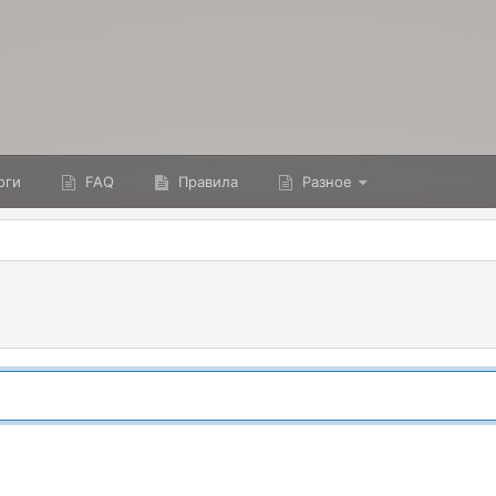
оги
FAQ
Правила
Разное