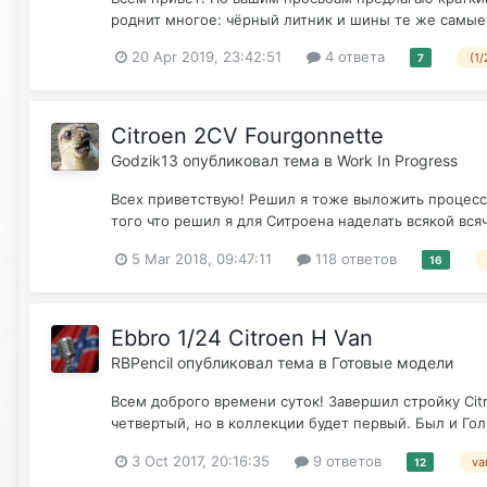
роднит многое: чёрный литник и шины те же самые;
20 Apr 2019, 23:42:51
4 ответа
(1
7
Citroen 2CV Fourgonnette
Godzik13
опубликовал тема в
Work In Progress
Всех приветствую! Решил я тоже выложить процесс с
того что решил я для Ситроена наделать всякой всяч
5 Mar 2018, 09:47:11
118 ответов
16
Ebbro 1/24 Citroen H Van
RBPencil
опубликовал тема в
Готовые модели
Всем доброго времени суток! Завершил стройку Citr
четвертый, но в коллекции будет первый. Был и Гол
3 Oct 2017, 20:16:35
9 ответов
va
12