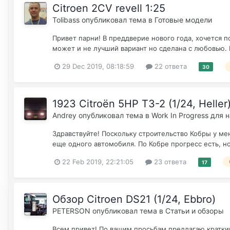
Citroen 2CV revell 1:25
Tolibass
опубликовал тема в
Готовые модели
Привет парни! В преддверие нового года, хочется по
может и не лучший вариант но сделана с любовью.
29 Dec 2019, 08:18:59
22 ответа
30
1923 Citroën 5HP T3-2 (1/24, Heller
Andrey
опубликовал тема в
Work In Progress для
Здравствуйте! Поскольку строительство Кобры у м
еще одного автомобиля. По Кобре прогресс есть, но
22 Feb 2019, 22:21:05
23 ответа
17
Обзор Citroen DS21 (1/24, Ebbro)
PETERSON
опубликовал тема в
Статьи и обзоры
Всем привет! По вашим просьбам предлагаю краткий 