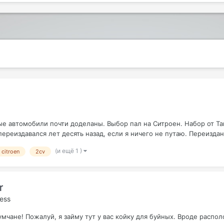
е автомобили почти доделаны. Выбор пал на Ситроен. Набор от Там
переиздавался лет десять назад, если я ничего не путаю. Переиздан
(и ещё 1 )
citroen
2cv
r
ress
умчане! Пожалуй, я займу тут у вас койку для буйных. Вроде распол