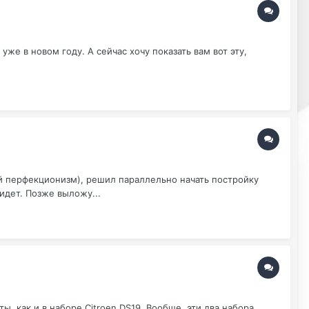
же в новом году. А сейчас хочу показать вам вот эту,
й перфекционизм), решил параллельно начать постройку
идет. Позже выложу...
, как и в наборе Citroen DS19. Вообще, эти два набора