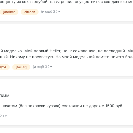
рецепту из сока голубой агавы решил осуществить свою давнюю меч
(и ещё 2 )
jardiner
citroen
 моделью. Мой первый Heller, но, к сожалению, не последний. Мн
асный. Никому не посоветую. На моей модельной памяти ничего боле
(и ещё 3 )
1/24
[heller]
елизм
 начатом (без покраски кузова) состоянии не дороже 1500 руб.
2 )