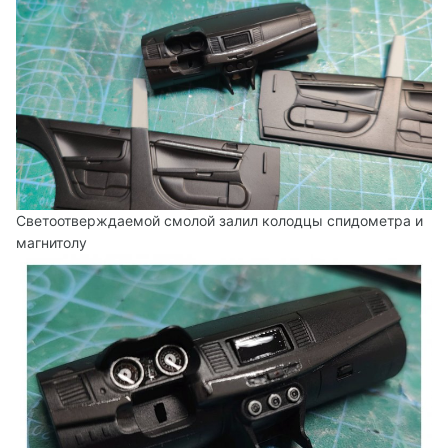
Светоотверждаемой смолой залил колодцы спидометра и
магнитолу