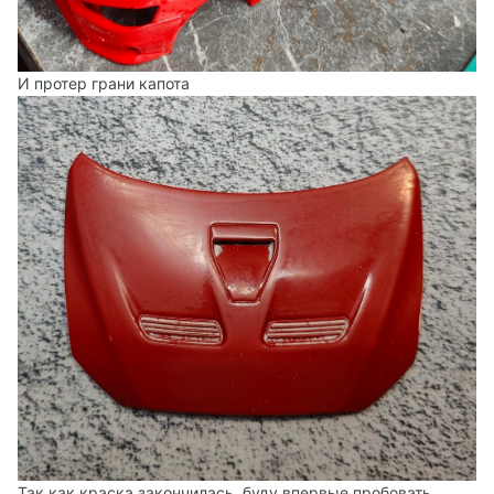
И протер грани капота
Так как краска закончилась, буду впервые пробовать