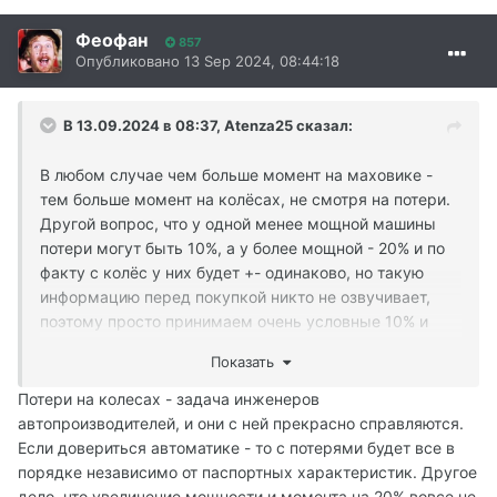
Феофан
857
Опубликовано
13 Sep 2024, 08:44:18
В 13.09.2024 в 08:37,
Atenza25
сказал:
В любом случае чем больше момент на маховике -
тем больше момент на колёсах, не смотря на потери.
Другой вопрос, что у одной менее мощной машины
потери могут быть 10%, а у более мощной - 20% и по
факту с колёс у них будет +- одинаково, но такую
информацию перед покупкой никто не озвучивает,
поэтому просто принимаем очень условные 10% и
молимся на честность производителей и прямоту рук
Показать
инженеров)
Потери на колесах - задача инженеров
автопроизводителей, и они с ней прекрасно справляются.
Если довериться автоматике - то с потерями будет все в
порядке независимо от паспортных характеристик. Другое
дело, что увеличение мощности и момента на 20% вовсе не