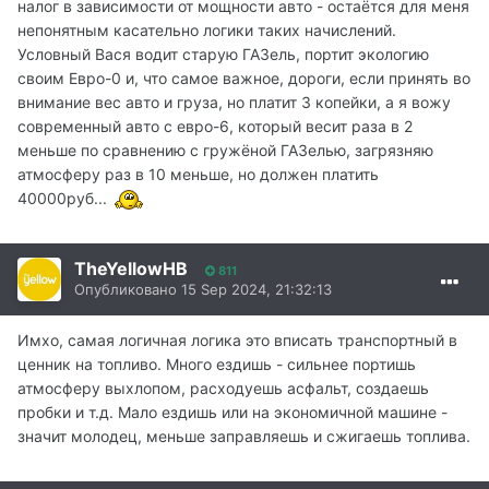
налог в зависимости от мощности авто - остаётся для меня
непонятным касательно логики таких начислений.
Условный Вася водит старую ГАЗель, портит экологию
своим Евро-0 и, что самое важное, дороги, если принять во
внимание вес авто и груза, но платит 3 копейки, а я вожу
современный авто с евро-6, который весит раза в 2
меньше по сравнению с гружёной ГАЗелью, загрязняю
атмосферу раз в 10 меньше, но должен платить
40000руб...
TheYellowHB
811
Опубликовано
15 Sep 2024, 21:32:13
Имхо, самая логичная логика это вписать транспортный в
ценник на топливо. Много ездишь - сильнее портишь
атмосферу выхлопом, расходуешь асфальт, создаешь
пробки и т.д. Мало ездишь или на экономичной машине -
значит молодец, меньше заправляешь и сжигаешь топлива.