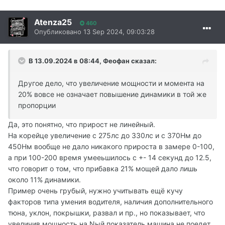
Atenza25
460
Опубликовано
13 Sep 2024, 09:03:28
В 13.09.2024 в 08:44,
Феофан
сказал:
Другое дело, что увеличение мощности и момента на
20% вовсе не означает повышение динамики в той же
пропорции
Да, это понятно, что прирост не линейный.
На корейце увеличение с 275лс до 330лс и с 370Нм до
450Нм вообще не дало никакого прироста в замере 0-100,
а при 100-200 время умееьшилось с +- 14 секунд до 12.5,
что говорит о том, что прибавка 21% мощей дало лишь
около 11% динамики.
Пример очень грубый, нужно учитывать ещё кучу
факторов типа умения водителя, наличия дополнительного
тюна, уклон, покрышки, развал и пр., но показывает, что
увеличив мощность на Nый показатель машина не поедет