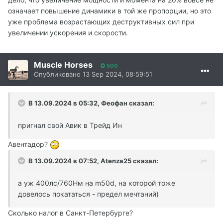
означает повышение динамики в той же пропорции, но это
уже проблема возрастающих деструктивных сил при
увеличении ускорения и скорости.
Muscle Horses
500
Опубликовано
13 Sep 2024, 08:59:51
В 13.09.2024 в 05:32,
Феофан
сказал:
пригнал свой Авик в Трейд Ин
Авентадор?
В 13.09.2024 в 07:52,
Atenza25
сказал:
а уж 400лс/760Нм на m50d, на которой тоже
довелось покататься - предел мечтаний)
Сколько налог в Санкт-Петербурге?