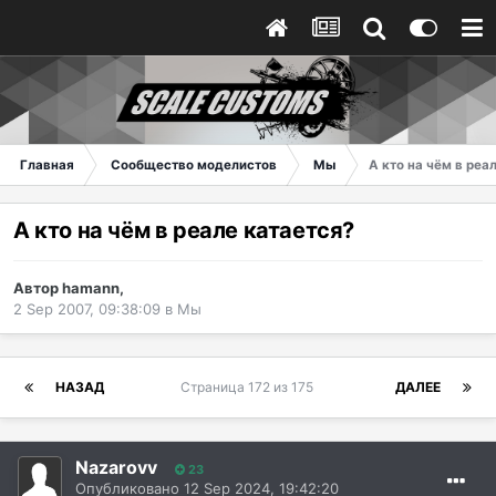
Главная
Сообщество моделистов
Мы
А кто на чём в реа
А кто на чём в реале катается?
Автор
hamann
,
2 Sep 2007, 09:38:09
в
Мы
НАЗАД
Страница 172 из 175
ДАЛЕЕ
Nazarovv
23
Опубликовано
12 Sep 2024, 19:42:20