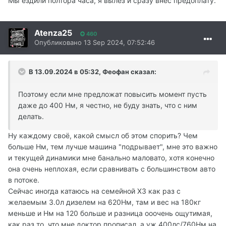
Мы ездили полтора часа, я вылез и сразу внес предоплату.
Atenza25
460
Опубликовано
13 Sep 2024, 07:52:46
В 13.09.2024 в 05:32,
Феофан
сказал:
Поэтому если мне предложат повысить момент пусть
даже до 400 Нм, я честно, не буду знать, что с ним
делать.
Ну каждому своё, какой смысл об этом спорить? Чем
больше Нм, тем лучше машина "подрывает", мне это важно
и текущей динамики мне банально маловато, хотя конечно
она очень неплохая, если сравнивать с большинством авто
в потоке.
Сейчас иногда катаюсь на семейной Х3 как раз с
желаемым 3.0л дизелем на 620Нм, там и вес на 180кг
меньше и Нм на 120 больше и разница ооочень ощутимая,
как раз то, что мне доктор прописал, а уж 400лс/760Нм на