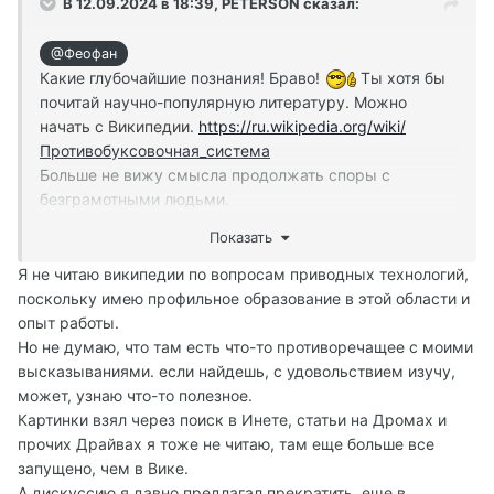
В 12.09.2024 в 18:39,
PETERSON
сказал:
@Феофан
Какие глубочайшие познания! Браво!
Ты хотя бы
почитай научно-популярную литературу. Можно
начать с Википедии.
https://ru.wikipedia.org/wiki/
Противобуксовочная_система
Больше не вижу смысла продолжать споры с
безграмотными людьми.
P.S. Графики их этой статьи взял?
Показать
https://autokadabra.ru/shouts/76390
Я не читаю википедии по вопросам приводных технологий,
поскольку имею профильное образование в этой области и
опыт работы.
Но не думаю, что там есть что-то противоречащее с моими
высказываниями. если найдешь, с удовольствием изучу,
может, узнаю что-то полезное.
Картинки взял через поиск в Инете, статьи на Дромах и
прочих Драйвах я тоже не читаю, там еще больше все
запущено, чем в Вике.
А дискуссию я давно предлагал прекратить, еще в