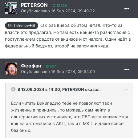
PETERSON
10569
Опубликовано
16 Sep 2024, 09:49:22
Как раз вчера об этом читал. Кто-то из
@TheYellowHB
власти это предлагал. Но там есть какие-то разногласия с
поступлением средств от акцизов и от налога. Один идёт в
федеральный бюджет, второй не запомнил куда.
Феофан
857
Опубликовано
16 Sep 2024, 09:54:00
В 13.09.2024 в 14:30,
PETERSON
сказал:
Если читать Википедию тебе не позволяют твои
жизненные принципы, то можешь сам найти в
альтернативных источниках, что ПБС устанавливается
как на автомобили с АКП, так и с МКП, и даже вовсе
без оных.