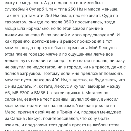
езжу не медленно. А до недавнего времени был
служебный Суперб 1, там типа 250 Нм и масса меньше.
Так вот где там эти 250 Нм были, пес его знает. Судя по
тахометру, они где-то после 3500 просыпались, тогда
моща шла нормально, но по этой самой причине
динамичная езда была рваной и мало предсказуемой. И
как правило, долгожданный рывок происходил в тот
момент, когда пора уже было тормозить. Мой Лексус в
этом плане гораздо мягче и по ощущениям легче все
делает, чуть надавил и попер. Тяги хватает вполне, ни разу
не ощутил ее недостаток, ни в городе, ни на трассе, даже с
полной загрузкой. Поэтому если мне предложат повысить
момент пусть даже до 400 Нм, я честно, не буду знать, что
с ним делать. И, кстати, Лексус я купил, выбирая между
А6, МВ Е200 и БМВ5 ( в такси эдишын). Мотался по
салонам, ездил на тест драйвы, щупал обивку, выносил
мозг манагерам и не спал ночами. Уже настроился на
Мерс, пригнал свой Авик в Трейд Ин, подошел менеджер
из Салона Лексус, поинтересовался, что хочу брать
взамен, и предложит тест драйв просто из любопытства.