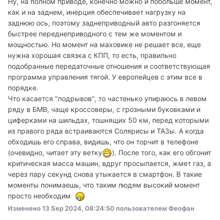
Ну, на полном приводе, конечно можно и побольше момент,
покататься - предел мечтаний)
как и на заднем, инерция обеспечивает нагрузку на
заднюю ось, поэтому заднеприводный авто разгоняется
быстрее переднеприводного с тем же моментом и
мощностью. Но момент на маховике не решает все, еще
нужна хорошая связка с КПП, то есть, правильно
подобранные передаточные отношения и соответствующая
программа управления тягой. У европейцев с этим все в
порядке.
Что касается "подрывов", то частенько упираюсь в левом
ряду в БМВ, чаще кроссоверы, с грозными буковками и
циферками на шильдах, тошнящих 50 км, перед которыми
из правого ряда встраиваются Солярисы и ТАЗы. А когда
обходишь его справа, видишь, что он торчит в телефоне
(очевидно, читает эту ветку
). После того, как его обгонит
критическая масса машин, вдруг просыпается, жмет газ, а
через пару секунд снова утыкается в смартфон. В такие
моменты понимаешь, что таким людям высокий момент
просто необходим
Изменено
13 Sep 2024, 08:24:50
пользователем Феофан