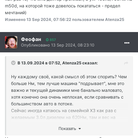
m50d, на которой тоже довелось покататься - предел
мечтаний)
Изменено
13 Sep 2024, 07:56:22
пользователем Atenza25
Феофан
857
Опубликовано
13 Sep 2024, 08:23:10
В 13.09.2024 в 07:52,
Atenza25
сказал:
Ну каждому своё, какой смысл об этом спорить? Чем
больше Нм, тем лучше машина "подрывает", мне это
важно и текущей динамики мне банально маловато,
хотя конечно она очень неплохая, если сравнивать с
большинством авто в потоке.
Сейчас иногда катаюсь на семейной Х3 как раз с
желаемым 3.0л дизелем на 620Нм, там и вес на
180кг меньше и Нм на 120 больше и разница ооочень
Показать
ощутимая, как раз то, что мне доктор прописал, а уж
400лс/760Нм на m50d, на которой тоже довелось