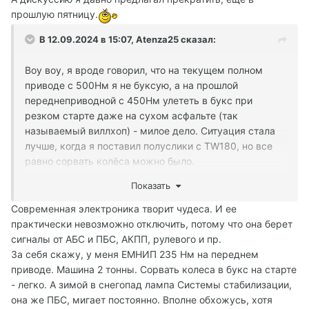
прошлую пятницу.
В 12.09.2024 в 15:07,
Atenza25
сказал:
Воу воу, я вроде говорил, что на текущем полном
приводе с 500Нм я не буксую, а на прошлой
переднеприводной с 450Нм улететь в букс при
резком старте даже на сухом асфальте (так
называемый виллхоп) - милое дело. Ситуация стала
лучше, когда я поставил полуслики с TW180, но все
равно сорвать колёса можно было.
Не даром 0-100 замерять на подобных
Показать
переднеприводных машинах считается дурным тоном
и 100-200 намного более ценный показатель)
Современная электроника творит чудеса. И ее
Зимой вообще ездить было сложно, я не просто так
практически невозможно отключить, потому что она берет
купил полноприводного старого японца в пару к
сигналы от АБС и ПБС, АКПП, рулевого и пр.
корейцу)
За себя скажу, у меня ЕМНИП 235 Нм на переднем
приводе. Машина 2 тонны. Сорвать колеса в букс на старте
- легко. А зимой в снегопад лампа Системы стабилизации,
она же ПБС, мигает постоянно. Вполне обхожусь, хотя