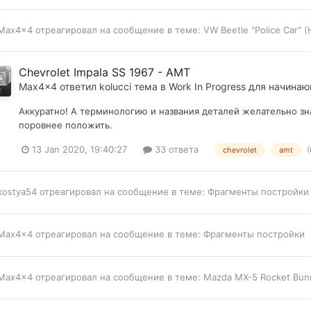
Max4x4
отреагировал на сообщение в теме:
VW Beetle "Police Car" 
Chevrolet Impala SS 1967 - AMT
Max4x4
ответил
kolucci
тема в
Work In Progress для начина
Аккуратно! А терминологию и названия деталей желательно зн
поровнее положить.
(
13 Jan 2020, 19:40:27
33 ответа
chevrolet
amt
kostya54
отреагировал на сообщение в теме:
Фрагменты постройки
Max4x4
отреагировал на сообщение в теме:
Фрагменты постройки
Max4x4
отреагировал на сообщение в теме:
Mazda MX-5 Rocket Bun