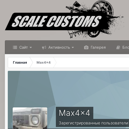
Сайт
Активность
Галерея
Бло
Главная
Max4x4
Max4x4
Зарегистрированные пользователи