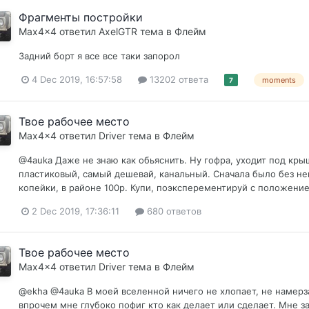
Фрагменты постройки
Max4x4
ответил
AxelGTR
тема в
Флейм
Задний борт я все все таки запорол
4 Dec 2019, 16:57:58
13202 ответа
moments
7
Твое рабочее место
Max4x4
ответил
Driver
тема в
Флейм
@4auka Даже не знаю как обьяснить. Ну гофра, уходит под крыш
пластиковый, самый дешевай, канальный. Сначала было без не
копейки, в районе 100р. Купи, поэксперементируй с положение
2 Dec 2019, 17:36:11
680 ответов
Твое рабочее место
Max4x4
ответил
Driver
тема в
Флейм
@ekha @4auka В моей вселенной ничего не хлопает, не намерза
впрочем мне глубоко пофиг кто как делает или сделает. Мне за