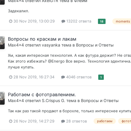
Max4x4
ответил
AxelGTR
тема в
Флейм
Задекалил.
30 Nov 2019, 13:00:29
13202 ответа
moments
18
Вопросы по краскам и лакам
Max4x4
ответил
vasyanka
тема в
Вопросы и Ответы
Хм, какая интересная технология. А как футура держит? Не от
Как этого избежать? @Energo Все верно. Технология эдентична
лучше купать.
28 Nov 2019, 16:27:34
4046 ответов
1
Работаем с фототравлением.
Max4x4
ответил
S.Crispus G.
тема в
Вопросы и Ответы
Так как раз такой продают в борохле, только интереснее купит
26 Nov 2019, 14:27:29
28 ответов
работаем
фотот