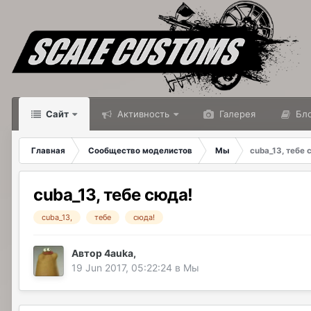
Сайт
Активность
Галерея
Бло
Главная
Сообщество моделистов
Мы
cuba_13, тебе 
cuba_13, тебе сюда!
cuba_13,
тебе
сюда!
Автор
4auka
,
19 Jun 2017, 05:22:24
в
Мы