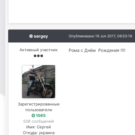
sergey
Опубликовано
19 Jun 2017, 06:53:19
Активный участник
Рома с Днём Рождения !!!!
Зарегистрированные
пользователи
1065
508 сообщений
Имя:
Cергей
Откуда:
украина