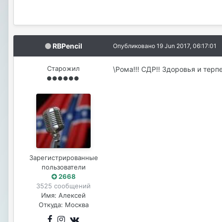
RBPencil
Опубликовано
19 Jun 2017, 06:17:01
Старожил
\Рома!!! СДР!! Здоровья и терпе
Зарегистрированные
пользователи
2668
3525 сообщений
Имя:
Алексей
Откуда:
Москва