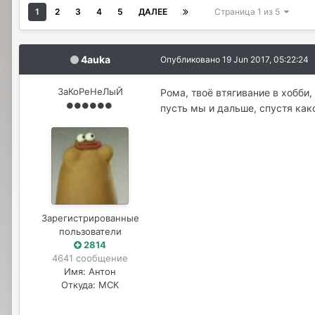
1
2
3
4
5
ДАЛЕЕ
Страница 1 из 5
4auka
Опубликовано
19 Jun 2017, 05:22:24
ЗаКоРеНеЛыЙ
Рома, твоё втягивание в хобби
пусть мы и дальше, спустя как
Зарегистрированные
пользователи
2814
4641 сообщение
Имя:
Антон
Откуда:
МСК