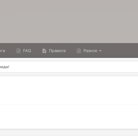
ги
FAQ
Правила
Разное
сюда!